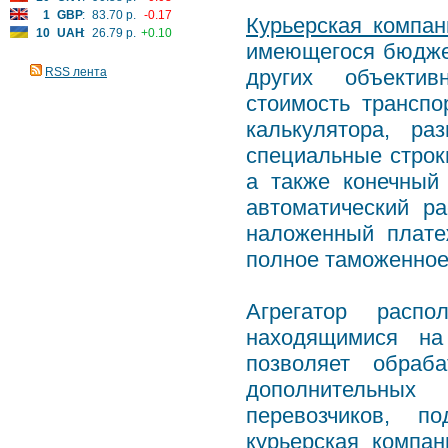
1
GBP
:
83.70 р.
-0.17
Курьерская компан
10
UAH
:
26.79 р.
+0.10
имеющегося бюджет
RSS лента
других объектив
стоимость транспо
калькулятора, ра
специальные строк
а также конечный 
автоматический р
наложенный плате
полное таможенное
Агрегатор распо
находящимися на
позволяет обраб
дополнительных
перевозчиков, п
курьерская компан