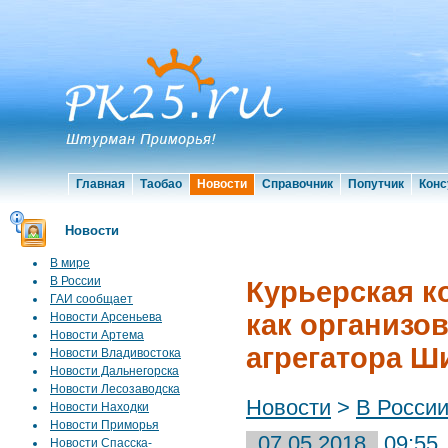
Главная
Таобао
Новости
Справочник
Попутчик
Конс
Новости
В мире
В России
Курьерская к
ГАИ сообщает
как организо
Новости Арсеньева
Новости Артема
агрегатора Ш
Новости Владивостока
Новости Дальнегорска
Новости Лесозаводска
Новости
>
В Росси
Новости Находки
Новости Приморья
07.05.2018
09:55
Новости Спасска-