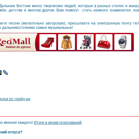
Дальнем Востоке много творческих людей, которые в разных стилях и жанр
жбе, детстве и многом другом. Вам помогут стать немного знаменитее: по
аете песню (желательно авторскую), присылаете на электронную почту те
то дальневосточники самые музыкальные!
елок по трейд-ин
но мнение каждого!
Итоги и архив голосований
тний отпуск?