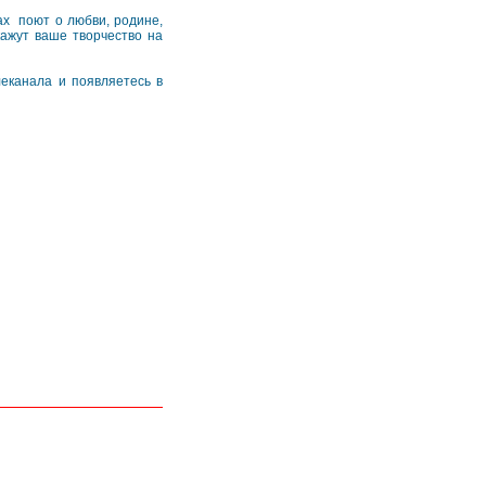
ах поют о любви, родине,
кажут ваше творчество на
леканала и появляетесь в