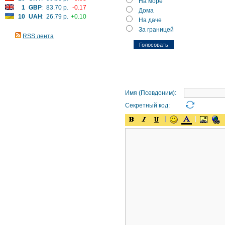
На море
1
GBP
:
83.70 р.
-0.17
Дома
10
UAH
:
26.79 р.
+0.10
На даче
За границей
RSS лента
Имя (Псевдоним):
Секретный код: