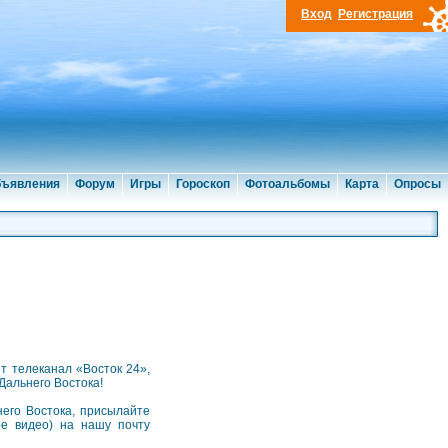
Вход
Регистрация
ъявления
Форум
Игры
Гороскоп
Фотоальбомы
Карта
Опросы
 телеканал «Восток 24»,
Дальнего Востока!
его Востока, присылайте
ое видео) на нашу почту