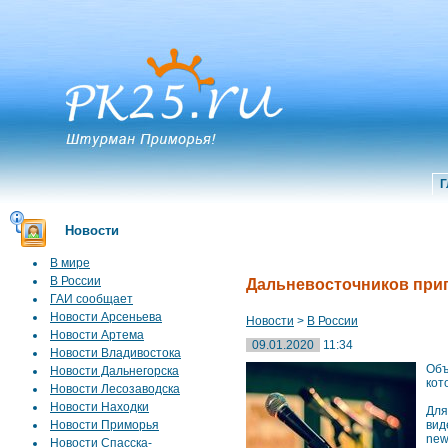
Г
Новости
В мире
В России
Дальневосточников при
ГАИ сообщает
Новости Арсеньева
Новости
>
В России
Новости Артема
09.01.2020
11:34
Новости Владивостока
Объ
Новости Дальнегорска
кот
Новости Лесозаводска
Новости Находки
Для
Новости Приморья
вид
new
Новости Спасска-