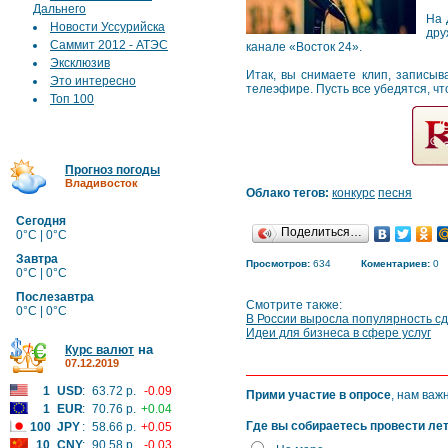
Дальнего
На 
Новости Уссурийска
дру
Саммит 2012 - АТЭС
канале «Восток 24».
Эксклюзив
Итак, вы снимаете клип, записыв
Это интересно
телеэфире. Пусть все убедятся, ч
Топ 100
Прогноз погоды
Владивосток
Облако тегов:
конкурс
песня
Сегодня
Поделиться…
0°C | 0°C
Завтра
Просмотров:
634
Коментариев:
0
0°C | 0°C
Послезавтра
Смотрите также:
0°C | 0°C
В России выросла популярность сд
Идеи для бизнеса в сфере услуг
на
Курс валют
07.12.2019
1
USD
:
63.72 р.
-0.09
Прими участие в опросе
, нам важ
1
EUR
:
70.76 р.
+0.04
Где вы собираетесь провести ле
100
JPY
:
58.66 р.
+0.05
10
CNY
:
90.58 р.
-0.03