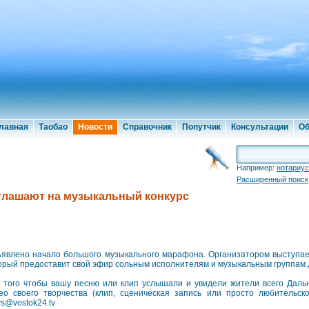
лавная
Таобао
Новости
Справочник
Попутчик
Консультации
Об
Например:
нотариус
Расширенный поиск
глашают на музыкальный конкурс
явлено начало большого музыкального марафона. Организатором выступает
орый предоставит свой эфир сольным исполнителям и музыкальным группам 
 того чтобы вашу песню или клип услышали и увидели жители всего Дальн
ео своего творчества (клип, сценическая запись или просто любительск
s@vostok24.tv