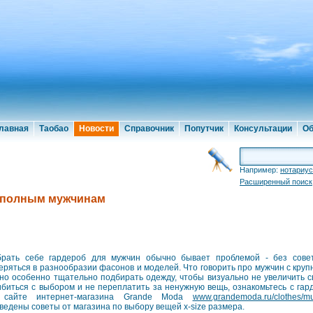
лавная
Таобао
Новости
Справочник
Попутчик
Консультации
Об
Например:
нотариус
Расширенный поиск
б полным мужчинам
рать себе гардероб для мужчин обычно бывает проблемой - без совет
еряться в разнообразии фасонов и моделей. Что говорить про мужчин с круп
но особенно тщательно подбирать одежду, чтобы визуально не увеличить 
биться с выбором и не переплатить за ненужную вещь, ознакомьтесь с га
 сайте интернет-магазина Grande Moda
www.grandemoda.ru/clothes/m
ведены советы от магазина по выбору вещей x-size размера.