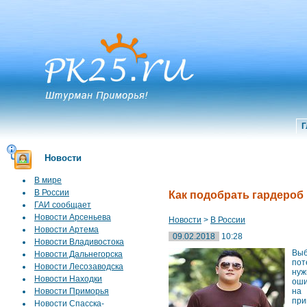
Г
Новости
В мире
В России
Как подобрать гардеро
ГАИ сообщает
Новости Арсеньева
Новости
>
В России
Новости Артема
09.02.2018
10:28
Новости Владивостока
Выб
Новости Дальнегорска
пот
Новости Лесозаводска
нуж
Новости Находки
оши
Новости Приморья
на
при
Новости Спасска-