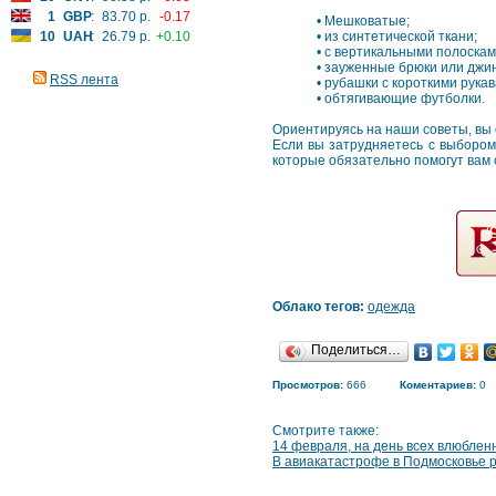
1
GBP
:
83.70 р.
-0.17
•
Мешковатые;
10
UAH
:
26.79 р.
+0.10
•
из синтетической ткани;
•
с вертикальными полоскам
•
зауженные брюки или джи
RSS лента
•
рубашки с короткими рукав
•
обтягивающие футболки.
Ориентируясь на наши советы, вы 
Если вы затрудняетесь с выбором,
которые обязательно помогут вам 
Облако тегов:
одежда
Поделиться…
Просмотров:
666
Коментариев:
0
Смотрите также:
14 февраля, на день всех влюбленн
В авиакатастрофе в Подмосковье р