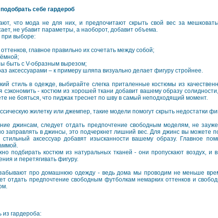
 подобрать себе гардероб
ют, что мода не для них, и предпочитают скрыть свой вес за мешковат
ает, не убавит параметры, а наоборот, добавит объема.
 при выборе:
оттенков, главное правильно их сочетать между собой;
ъёмной;
ы быть с V-образным вырезом;
аз аксессуарами – к примеру шляпа визуально делает фигуру стройнее.
кий стиль в одежде, выбирайте слегка приталенные костюмы из качественн
я сэкономить - костюм из хорошей ткани добавит вашему образу солидности
те не бояться, что пиджак треснет по шву в самый неподходящий момент.
ссическую жилетку или джемпер, такие модели помогут скрыть недостатки фи
ние джинсам, следует отдать предпочтение свободным моделям, не зауже
но заправлять в джинсы, это подчеркнет лишний вес. Для джинс вы можете 
и стильный аксессуар добавят изысканности вашему образу. Главное пом
гаммой.
но подбирать костюм из натуральных тканей - они пропускают воздух, и 
ния и перетягивать фигуру.
 забывают про домашнюю одежду - ведь дома мы проводим не меньше врем
ет отдать предпочтение свободным футболкам немарких оттенков и свобод
ом.
 из гардероба: