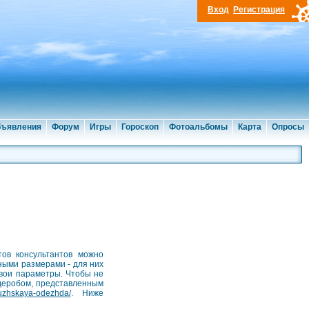
Вход
Регистрация
ъявления
Форум
Игры
Гороскоп
Фотоальбомы
Карта
Опросы
ов консультантов можно
ными размерами - для них
свои параметры. Чтобы не
рдеробом, представленным
uzhskaya-odezhda/
. Ниже