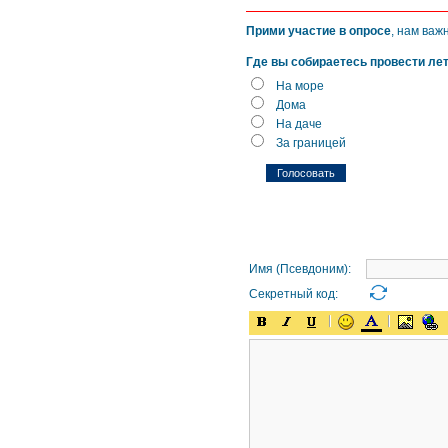
Прими участие в опросе
, нам важ
Где вы собираетесь провести ле
На море
Дома
На даче
За границей
Имя (Псевдоним):
Секретный код: