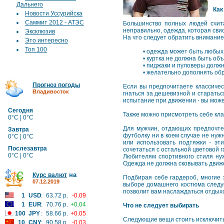
Дальнего
Как
Новости Уссурийска
Саммит 2012 - АТЭС
Большинство полных людей счита
неправильно, одежда, которая свис
Эксклюзив
На что следует обратить внимание
Это интересно
Топ 100
•
одежда может быть любых 
•
куртка не должна быть об
•
пиджаки и пуловеры должн
•
желательно дополнять обр
Прогноз погоды
Если вы предпочитаете классичес
Владивосток
гнаться за дешевизной и старатьс
испытание при движении - вы може
Сегодня
Также можно присмотреть себе кла
0°C | 0°C
Для мужчин, отдающих предпочте
Завтра
футболку ни в коем случае не нуж
0°C | 0°C
или использовать подтяжки - эт
Послезавтра
сочетаться с остальной цветовой 
0°C | 0°C
Любителям спортивного стиля нуж
Одежда не должна сковывать движе
на
Курс валют
Подбирая себе гардероб, многие
07.12.2019
выборе домашнего костюма следу
позволит вам наслаждаться отдых
1
USD
:
63.72 р.
-0.09
1
EUR
:
70.76 р.
+0.04
Что не следует выбирать
100
JPY
:
58.66 р.
+0.05
Следующие вещи стоить исключить
10
CNY
:
90.58 р.
-0.03