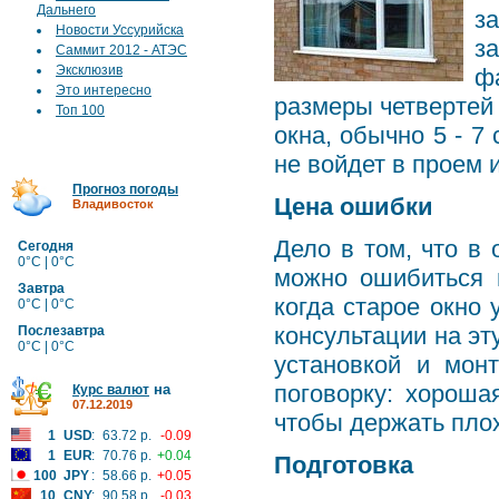
Дальнего
з
Новости Уссурийска
з
Саммит 2012 - АТЭС
Эксклюзив
ф
Это интересно
размеры четвертей
Топ 100
окна, обычно 5 - 7 
не войдет в проем 
Прогноз погоды
Цена ошибки
Владивосток
Дело в том, что в
Сегодня
0°C | 0°C
можно ошибиться 
Завтра
когда старое окно
0°C | 0°C
консультации на эт
Послезавтра
0°C | 0°C
установкой и мон
поговорку: хороша
на
Курс валют
07.12.2019
чтобы держать пло
1
USD
:
63.72 р.
-0.09
1
EUR
:
70.76 р.
+0.04
Подготовка
100
JPY
:
58.66 р.
+0.05
10
CNY
:
90.58 р.
-0.03