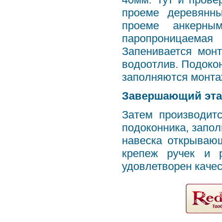
проеме деревянны
проеме анкерны
паропроницаема
Запенивается мон
водоотлив. Подокон
заполняются монта
Завершающий эта
Затем производитс
подоконника, запол
навеска открывающ
крепеж ручек и р
удовлетворен качес