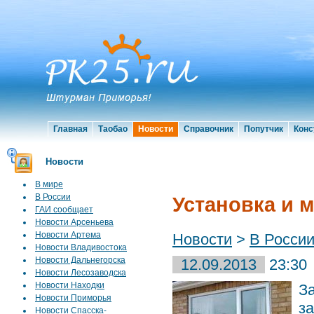
Главная
Таобао
Новости
Справочник
Попутчик
Конс
Новости
В мире
В России
Установка и 
ГАИ сообщает
Новости Арсеньева
Новости Артема
Новости
>
В Росси
Новости Владивостока
Новости Дальнегорска
12.09.2013
23:30
Новости Лесозаводска
Новости Находки
З
Новости Приморья
з
Новости Спасска-