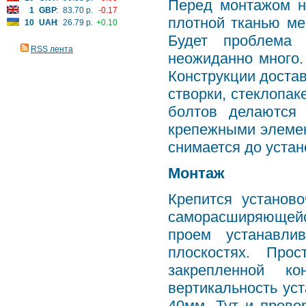
Перед монтажом н
1
GBP
:
83.70 р.
-0.17
плотной тканью ме
10
UAH
:
26.79 р.
+0.10
Будет проблема 
RSS лента
неожиданно много.
Конструкции достав
створки, стеклопак
болтов делаются
крепежными элемен
снимается до устан
Монтаж
Крепится установ
саморасширяющей
проем устанавлив
плоскостях. Про
закрепленной к
вертикальность ус
40мм. Тут и прове