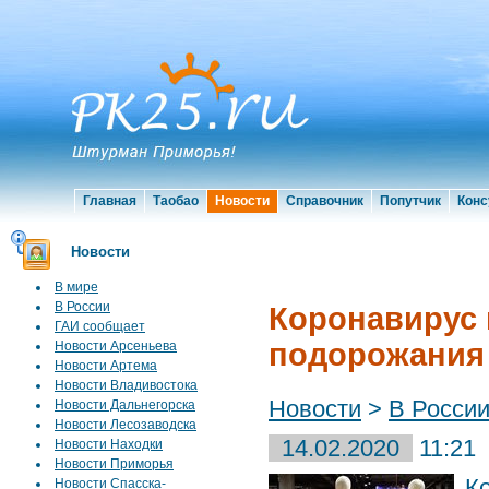
Главная
Таобао
Новости
Справочник
Попутчик
Конс
Новости
В мире
В России
Коронавирус 
ГАИ сообщает
подорожания
Новости Арсеньева
Новости Артема
Новости Владивостока
Новости
>
В Росси
Новости Дальнегорска
Новости Лесозаводска
14.02.2020
11:21
Новости Находки
Новости Приморья
К
Новости Спасска-