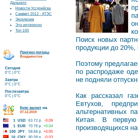
Дальнего
п
Новости Уссурийска
Саммит 2012 - АТЭС
п
Эксклюзив
о
Это интересно
к
Топ 100
Поиск новых парт
продукции до 20%, 
Прогноз погоды
Владивосток
Поэтому предлагае
Сегодня
по распродаже о
0°C | 0°C
не подняли отпуск
Завтра
0°C | 0°C
Послезавтра
Как рассказал га
0°C | 0°C
Евтухов, предп
на
Курс валют
альтернативных па
07.12.2019
Китая. В первую
1
USD
:
63.72 р.
-0.09
1
EUR
:
70.76 р.
+0.04
производящихся на
100
JPY
:
58.66 р.
+0.05
10
CNY
:
90.58 р.
-0.03