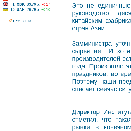
Это не единичные
1
GBP
:
83.70 р.
-0.17
10
UAH
:
26.79 р.
+0.10
руководство дес
китайским фабрик
RSS лента
стран Азии.
Замминистра уточ
сырья нет. И хотя
производителей ес
года. Произошло э
праздников, во вр
Поэтому наши пред
спасает сейчас сит
Директор Институт
отметил, что так
рынки в конечно