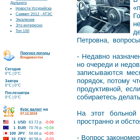
Дальнего
«
Новости Уссурийска
Саммит 2012 - АТЭС
Г
Эксклюзив
н
Это интересно
д
Топ 100
Петровна, вопросы
Прогноз погоды
- Недавно назначе
Владивосток
но очереди и недо
Сегодня
записываются мес
0°C | 0°C
порядок, потому чт
Завтра
0°C | 0°C
продуктивной, если
Послезавтра
собираетесь делать
0°C | 0°C
на
Курс валют
На этот больной
07.12.2019
пространно и обсто
1
USD
:
63.72 р.
-0.09
1
EUR
:
70.76 р.
+0.04
100
JPY
:
58.66 р.
+0.05
- Вопрос закономе
10
CNY
:
90.58 р.
-0.03