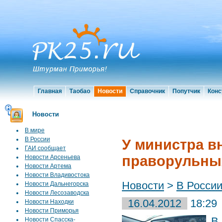
Главная
Таобао
Новости
Справочник
Попутчик
Конс
Новости
В мире
В России
У министра в
ГАИ сообщает
праворульны
Новости Арсеньева
Новости Артема
Новости Владивостока
Новости
>
В Росси
Новости Дальнегорска
Новости Лесозаводска
16.04.2012
18:29
Новости Находки
Новости Приморья
В
Новости Спасска-