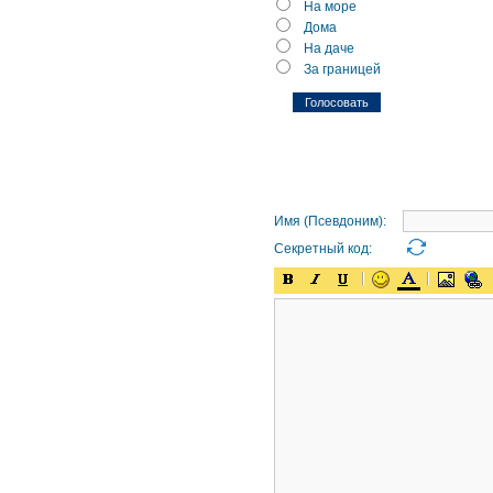
На море
Дома
На даче
За границей
Имя (Псевдоним):
Секретный код: