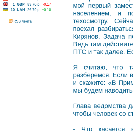
мой первый замес
1
GBP
:
83.70 р.
-0.17
10
UAH
:
26.79 р.
+0.10
населением, и п
техосмотру. Сейч
RSS лента
поехал разбиратьс
Кирянов. Задача п
Ведь там действите
ПТС и так далее. Е
Я считаю, что т
разберемся. Если в
и скажите: «В При
мы будем наводить
Глава ведомства д
чтобы человек со с
- Что касается 