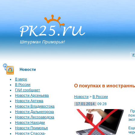
Г
Новости
В мире
В России
О покупках в иностранн
ГАИ сообщает
Новости Арсеньева
Новости
>
В России
Новости Артема
17.01.2014
09:28
Новости Владивостока
Про
Новости Дальнегорска
пох
Новости Лесозаводска
экс
Новости Находки
Новости Приморья
Еще
чер
Новости Спасска-