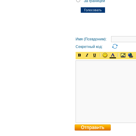
За границей
Имя (Псевдоним):
Секретный код: