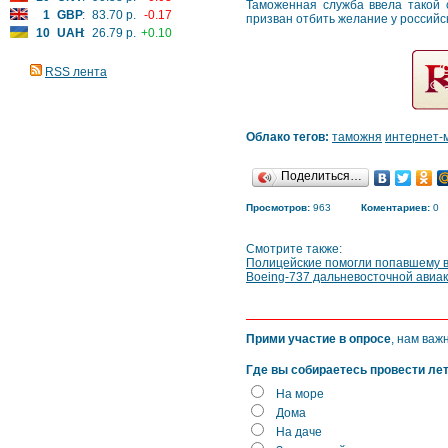
Таможенная служба ввела такой 
1
GBP
:
83.70 р.
-0.17
призван отбить желание у российс
10
UAH
:
26.79 р.
+0.10
RSS лента
Облако тегов:
таможня
интернет-
Поделиться…
Просмотров:
963
Коментариев:
0
Смотрите также:
Полицейские помогли попавшему в
Boeing-737 дальневосточной авиак
Прими участие в опросе
, нам важ
Где вы собираетесь провести ле
На море
Дома
На даче