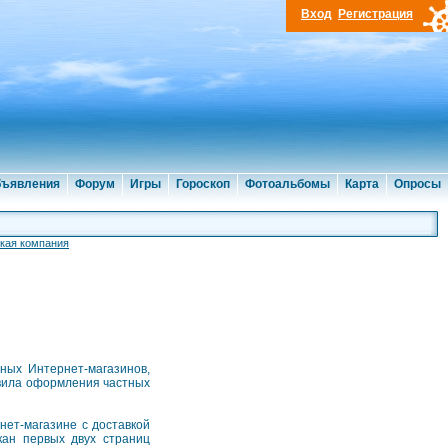
Вход
Регистрация
ъявления
Форум
Игры
Гороскоп
Фотоальбомы
Карта
Опросы
кая компания
ных Интернет-магазинов,
вила оформления частных
нет-магазине с доставкой
кан первых двух страниц