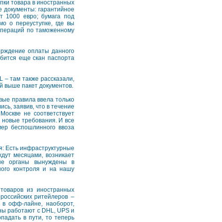
упки товара в иностранных
 документы: гарантийное
т 1000 евро; бумага под
мо о переуступке, где вы
операций по таможенному
верждение оплаты данного
обится еще скан паспорта
 – там также рассказали,
й выше пакет документов.
вые правила ввела только
сь, заявив, что в течение
Москве не соответствует
 новые требования. И все
мер беспошлинного ввоза
я: Есть инфраструктурные
ждут месяцами, возникает
ые органы вынуждены в
ного контроля и на нашу
товаров из иностранных
 российских ритейлеров –
 в офф-лайне, наоборот,
ины работают с DHL, UPS и
падать в пути, то теперь