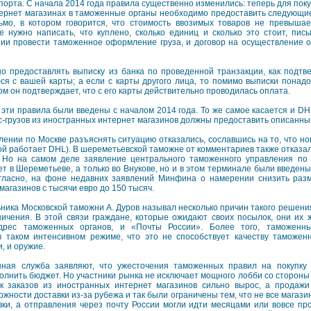
порта. С начала 2014 года правила существенно изменились: теперь для пок
ернет магазинах в таможенные органы необходимо предоставить следующие
ьмо, в котором говорится, что стоимость ввозимых товаров не превышае
е нужно написать, что куплено, сколько единиц и сколько это стоит, пись
нии провести таможенное оформление груза, и договор на осуществление 
но предоставлять выписку из банка по проведенной транзакции, как подт
лся с вашей карты; а если с карты другого лица, то помимо выписки понад
ом он подтверждает, что с его карты действительно проводилась оплата.
эти правила были введены с началом 2014 года. То же самое касается и DHL
сс-грузов из иностранных интернет магазинов должны предоставить описанны
ении по Москве разъяснять ситуацию отказались, сославшись на то, что но
й работает DHL). В шереметьевской таможне от комментариев также отказали
 Но на самом деле заявление центрального таможенного управления по 
т в Шереметьеве, а только во Внукове, но и в этом терминале были введены
гласно, на фоне недавних заявлений Минфина о намерении снизить раз
магазинов с тысячи евро до 150 тысяч.
ика Московской таможни А. Дуров называл несколько причин такого решени
ничения. В этой связи граждане, которые ожидают своих посылок, они их 
дрес таможенных органов, и «Почты России». Более того, таможенн
 таком интенсивном режиме, что это не способствует качеству таможен
, и оружие.
ая служба заявляют, что ужесточения таможенных правил на покупку 
олнить бюджет. Но участники рынка не исключает мощного лобби со стороны
к заказов из иностранных интернет магазинов сильно вырос, а продажи
жности доставки из-за рубежа и так были ограничены тем, что не все магаз
вки, а отправления через почту России могли идти месяцами или вовсе про