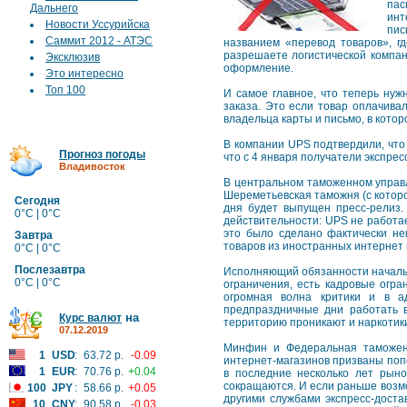
пас
Дальнего
инт
Новости Уссурийска
пис
Саммит 2012 - АТЭС
названием «перевод товаров», гд
разрешаете логистической компа
Эксклюзив
оформление.
Это интересно
Топ 100
И самое главное, что теперь нуж
заказа. Это если товар оплачива
владельца карты и письмо, в котор
В компании UPS подтвердили, что 
Прогноз погоды
что с 4 января получатели экспре
Владивосток
В центральном таможенном управл
Шереметьевская таможня (с которо
Сегодня
дня будет выпущен пресс-релиз.
0°C | 0°C
действительности: UPS не работае
это было сделано фактически не
Завтра
товаров из иностранных интернет 
0°C | 0°C
Послезавтра
Исполняющий обязанности начальн
0°C | 0°C
ограничения, есть кадровые огра
огромная волна критики и в а
предпраздничные дни работать в
на
Курс валют
территорию проникают и наркотики
07.12.2019
Минфин и Федеральная таможенн
1
USD
:
63.72 р.
-0.09
интернет-магазинов призваны поп
1
EUR
:
70.76 р.
+0.04
в последние несколько лет рыно
сокращаются. И если раньше возмо
100
JPY
:
58.66 р.
+0.05
другими службами экспресс-доста
10
CNY
:
90.58 р.
-0.03