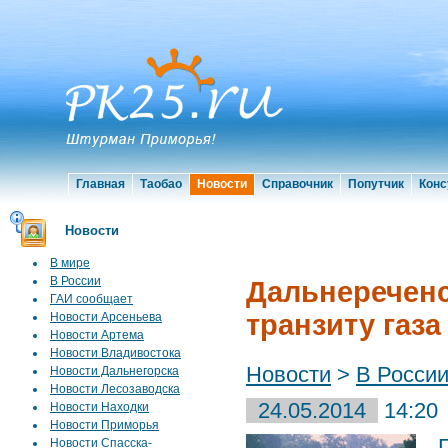
Главная
Таобао
Новости
Справочник
Попутчик
Конс
Новости
В мире
В России
Дальнереченс
ГАИ сообщает
транзиту газа
Новости Арсеньева
Новости Артема
Новости Владивостока
Новости
>
В Росси
Новости Дальнегорска
Новости Лесозаводска
24.05.2014
14:20
Новости Находки
Новости Приморья
Г
Новости Спасска-