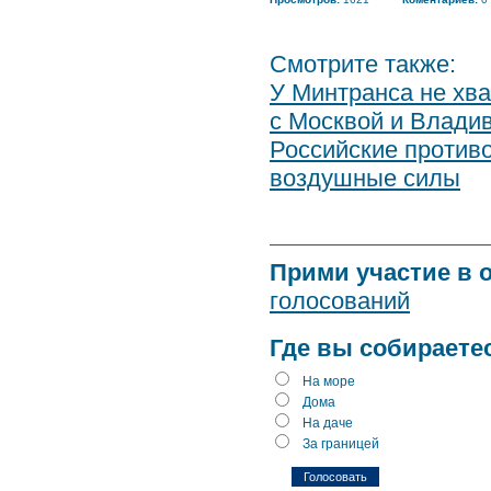
Смотрите также:
У Минтранса не хв
с Москвой и Влади
Российские против
воздушные силы
Прими участие в 
голосований
Где вы собираете
На море
Дома
На даче
За границей