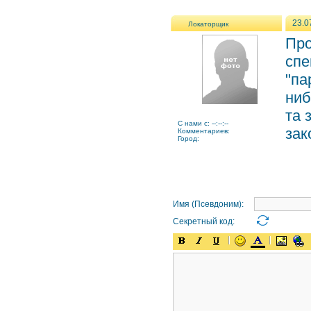
23.0
Локаторщик
Про
спе
"па
ниб
та 
C нами с: --:--:--
зак
Комментариев:
Город:
Имя (Псевдоним):
Секретный код: