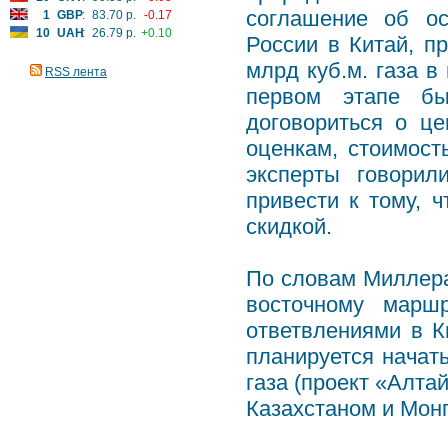
соглашение об ос
1
GBP
:
83.70 р.
-0.17
10
UAH
:
26.79 р.
+0.10
России в Китай, п
млрд куб.м. газа в
RSS лента
первом этапе б
договориться о ц
оценкам, стоимость
эксперты говорил
привести к тому, ч
скидкой.
По словам Миллера
восточному марш
ответвлениями в К
планируется начат
газа (проект «Алта
Казахстаном и Монг