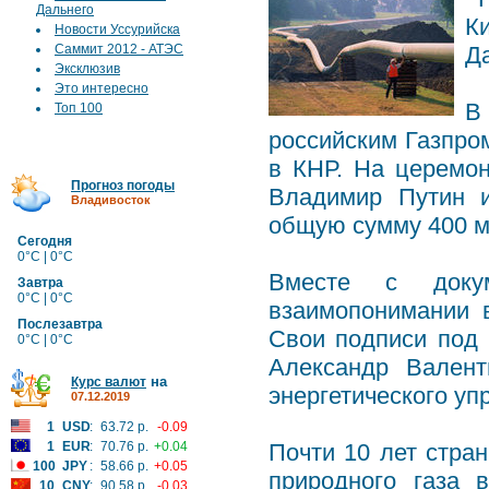
Дальнего
К
Новости Уссурийска
Саммит 2012 - АТЭС
Д
Эксклюзив
Это интересно
В
Топ 100
российским Газпро
в КНР. На церемон
Прогноз погоды
Владимир Путин и
Владивосток
общую сумму 400 м
Сегодня
0°C | 0°C
Вместе с доку
Завтра
0°C | 0°C
взаимопонимании 
Послезавтра
Свои подписи под 
0°C | 0°C
Александр Валент
на
Курс валют
энергетического уп
07.12.2019
1
USD
:
63.72 р.
-0.09
1
EUR
:
70.76 р.
+0.04
Почти 10 лет стра
100
JPY
:
58.66 р.
+0.05
природного газа 
10
CNY
:
90.58 р.
-0.03