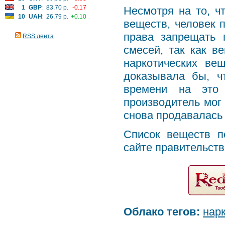
1
GBP
:
83.70 р.
-0.17
Несмотря на то, ч
10
UAH
:
26.79 р.
+0.10
веществ, человек 
права запрещать 
RSS лента
смесей, так как в
наркотических ве
доказывала бы, ч
времени на это 
производитель мог
снова продавалась 
Список веществ п
сайте правительств
Облако тегов:
нар