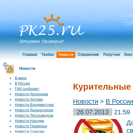
Главная
Таобао
Новости
Справочник
Попутчик
Конс
Новости
В мире
В России
Курительные 
ГАИ сообщает
Новости Арсеньева
Новости Артема
Новости
>
В Росси
Новости Владивостока
Новости Дальнегорска
26.07.2013
21:59
Новости Лесозаводска
Новости Находки
Д
Новости Приморья
с
Новости Спасска-