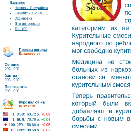
Дальнего
с
Новости Уссурийска
п
Саммит 2012 - АТЭС
Эксклюзив
с
Это интересно
категориям их не
Топ 100
Курительные смеси
народного потреб
мог свободно купит
Прогноз погоды
Владивосток
Медицина не сто
Сегодня
больных из нарко
0°C | 0°C
становится мень
Завтра
0°C | 0°C
курительным смеся
Послезавтра
0°C | 0°C
Теперь правительс
который были вк
на
Курс валют
07.12.2019
добавляют в кури
1
USD
:
63.72 р.
-0.09
борьбы с новым в
1
EUR
:
70.76 р.
+0.04
смесями.
100
JPY
:
58.66 р.
+0.05
10
CNY
:
90.58 р.
-0.03