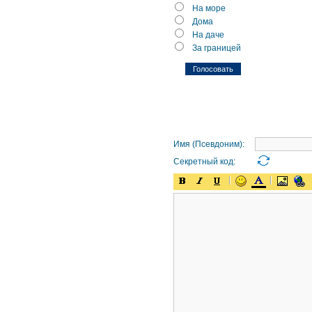
На море
Дома
На даче
За границей
Имя (Псевдоним):
Секретный код: