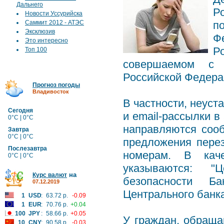
Дальнего
Ро
Новости Уссурийска
Саммит 2012 - АТЭС
п
Эксклюзив
Ф
Это интересно
Р
Топ 100
совершаемом с 
Российской Федера
Прогноз погоды
Владивосток
В частности, неус
Сегодня
и email-рассылки в
0°C | 0°C
направляются сооб
Завтра
0°C | 0°C
предложения пере
Послезавтра
номерам. В каче
0°C | 0°C
указываются: "Ц
на
Курс валют
безопасности Б
07.12.2019
Центрального банк
1
USD
:
63.72 р.
-0.09
1
EUR
:
70.76 р.
+0.04
100
JPY
:
58.66 р.
+0.05
У граждан, обращ
10
CNY
:
90.58 р.
-0.03