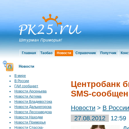
Главная
Таобао
Новости
Справочник
Попутчик
Конс
Новости
В мире
В России
Центробанк б
ГАИ сообщает
SMS-сообщен
Новости Арсеньева
Новости Артема
Новости Владивостока
Новости
>
В Росси
Новости Дальнегорска
Новости Лесозаводска
27.08.2012
12:59
Новости Находки
Новости Приморья
Д
Новости Спасска-