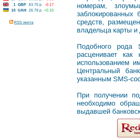
номерам, злоумы
1
GBP
:
83.70 р.
-0.17
10
UAH
:
26.79 р.
+0.10
заблокированных б
средств, размеще
RSS лента
владельца карты и
Подобного рода 
расценивает как
использованием и
Центральный банк
указанным SMS-соо
При получении по
необходимо обращ
выдавшей банковск