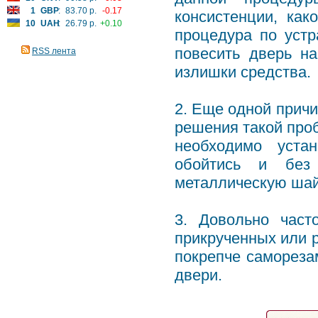
1
GBP
:
83.70 р.
-0.17
консистенции, как
10
UAH
:
26.79 р.
+0.10
процедура по уст
повесить дверь н
RSS лента
излишки средства.
2.
Еще одной причи
решения такой про
необходимо уста
обойтись и без
металлическую ша
3.
Довольно част
прикрученных или р
покрепче самореза
двери.