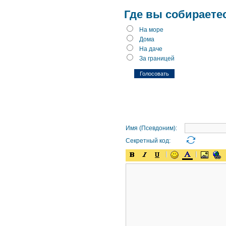
Где вы собираете
На море
Дома
На даче
За границей
Имя (Псевдоним):
Секретный код: