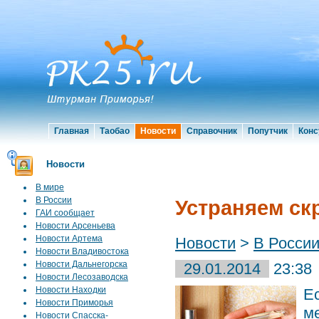
Главная
Таобао
Новости
Справочник
Попутчик
Конс
Новости
В мире
В России
Устраняем ск
ГАИ сообщает
Новости Арсеньева
Новости Артема
Новости
>
В Росси
Новости Владивостока
Новости Дальнегорска
29.01.2014
23:38
Новости Лесозаводска
Новости Находки
Е
Новости Приморья
м
Новости Спасска-