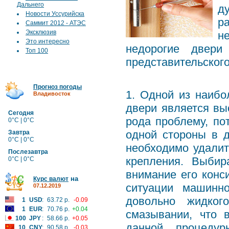
Дальнего
д
Новости Уссурийска
р
Саммит 2012 - АТЭС
Эксклюзив
н
Это интересно
недорогие двер
Топ 100
представительского
Прогноз погоды
1.
Одной из наибо
Владивосток
двери является вы
Сегодня
рода проблему, по
0°C | 0°C
одной стороны в д
Завтра
0°C | 0°C
необходимо удалит
Послезавтра
крепления. Выбир
0°C | 0°C
внимание его конс
на
Курс валют
ситуации машинно
07.12.2019
довольно жидког
1
USD
:
63.72 р.
-0.09
1
EUR
:
70.76 р.
+0.04
смазывании, что 
100
JPY
:
58.66 р.
+0.05
данной процедур
10
CNY
:
90.58 р.
-0.03