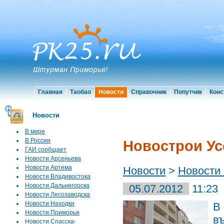
Главная
Таобао
Новости
Справочник
Попутчик
Конс
Новости
В мире
В России
Новострои Ус
ГАИ сообщает
Новости Арсеньева
Новости Артема
Новости
>
Новости 
Новости Владивостока
Новости Дальнегорска
05.07.2012
11:23
Новости Лесозаводска
Новости Находки
В
Новости Приморья
в
Новости Спасска-