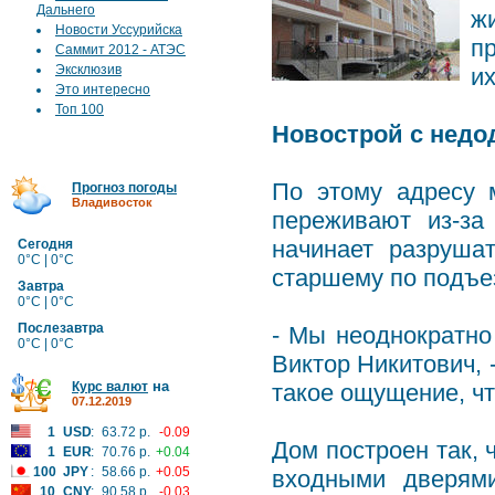
Дальнего
ж
Новости Уссурийска
п
Саммит 2012 - АТЭС
Эксклюзив
их
Это интересно
Топ 100
Новострой с недо
По этому адресу 
Прогноз погоды
Владивосток
переживают из-за
начинает разруша
Сегодня
0°C | 0°C
старшему по подъе
Завтра
0°C | 0°C
Послезавтра
- Мы неоднократно
0°C | 0°C
Виктор Никитович, 
на
Курс валют
такое ощущение, что
07.12.2019
1
USD
:
63.72 р.
-0.09
Дом построен так,
1
EUR
:
70.76 р.
+0.04
100
JPY
:
58.66 р.
+0.05
входными дверями
10
CNY
:
90.58 р.
-0.03