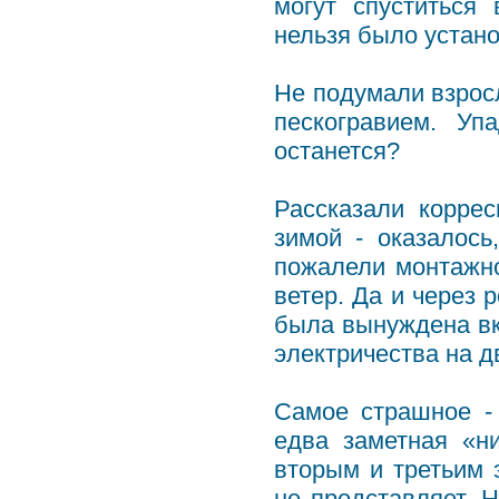
могут спуститься 
нельзя было устан
Не подумали взрос
пескогравием. Уп
останется?
Рассказали корре
зимой - оказалось
пожалели монтажн
ветер. Да и через 
была вынуждена вк
электричества на д
Самое страшное -
едва заметная «н
вторым и третьим 
не представляет. Н