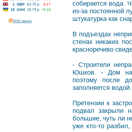
собирается вода. Ч
1
GBP
:
83.70 р.
-0.17
из-за постоянной л
10
UAH
:
26.79 р.
+0.10
штукатурка как снар
RSS лента
В подъездах непри
стенах никаких по
красноречиво свиде
- Строители непра
Юшков. - Дом на
поэтому после д
заполняется водой.
Претензии к застр
подвал закрыли н
большие, чуть ли н
уже кто-то разбил