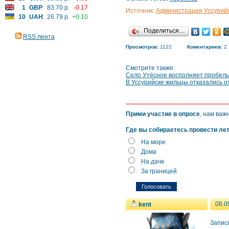
1
GBP
:
83.70 р.
-0.17
Источник:
Администрация Уссурийск
10
UAH
:
26.79 р.
+0.10
Поделиться…
RSS лента
Просмотров:
1122
Коментариев:
2
Смотрите также:
Село Утёсное восполняет пробелы
В Уссурийске жильцы отказались о
Прими участие в опросе
, нам важ
Где вы собираетесь провести ле
На море
Дома
На даче
За границей
08.0
kent
Записы