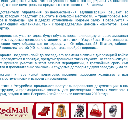
 инструкторских и 430 счётных участков. Для этого подобраны 76 помещени
ах), все они осмотрены на предмет соответствия требованиям.
дставители управления жизнеобеспечения администрации решают в
в, которым предстоит работать в сельской местности, – транспортом. Ра
ов в подъезды, где в дверях установлены кодовые замки. Потребуется 
авляющими компаниями, так и с председателями домовых комитетов. Такж
артир.
переписные участки, здесь будут обучать персонал порядку и правилам запо
чить трудовые договоры с отделом статистики г. Уссурийска. В настоящее 
ющие могут обращаться по адресу: ул. Октябрьская, 58, III этаж, кабин
воинских частей (40 человек), где также пройдёт перепись.
ородке Воздвиженский: до последнего времени в связи с дислокацией войско
проводиться в порядке, предусмотренном в таких случаях. Но теперь ситуаци
ка приняли участие в этом важном мероприятии, в кратчайшие сроки б
тва и дополнительно заключены трудовые договоры с двумя заведующими пе
тупят к переписной подготовке: проверят адресное хозяйство в гра
я с сотрудниками и встречи с населением.
стики г. Уссурийска продолжает поступать переписная документация: в н
трукции, информационные плакаты для размещения в местах массового 
тры), создан и гимн Всероссийской переписи населения 2010 года.