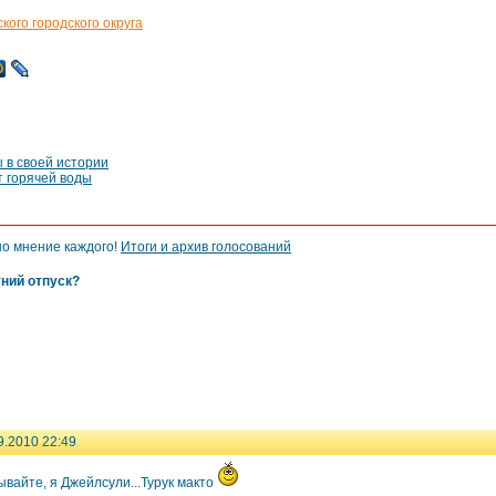
ого городского округа
 в своей истории
т горячей воды
но мнение каждого!
Итоги и архив голосований
тний отпуск?
9.2010 22:49
вайте, я Джейлсули...Турук макто