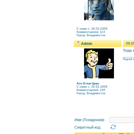
C нами с: 26.03.2009
Комментариев: 113
Город: Владивосток
08.0
Admin
Тогда
______
Порой м
Азъ Езъм Царь
C нами с: 26.02.2009
Комментариев: 105
Город: Владивосток
Имя (Псевдоним):
Секретный код: