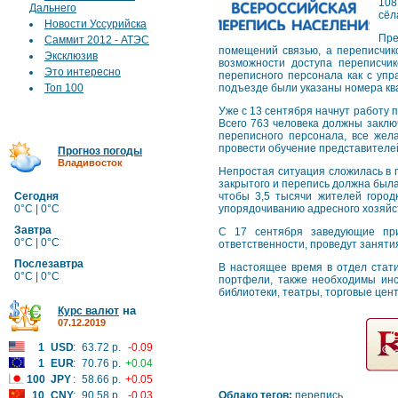
108
Дальнего
сёл
Новости Уссурийска
Пре
Саммит 2012 - АТЭС
помещений связью, а переписчико
Эксклюзив
возможности доступа переписчик
Это интересно
переписного персонала как с упр
Топ 100
подъезде были указаны номера кв
Уже с 13 сентября начнут работу 
Всего 763 человека должны заклю
переписного персонала, все жела
провести обучение представителей 
Прогноз погоды
Владивосток
Непростая ситуация сложилась в г
закрытого и перепись должна была 
Сегодня
чтобы 3,5 тысячи жителей город
0°C | 0°C
упорядочиванию адресного хозяйс
Завтра
С 17 сентября заведующие прис
0°C | 0°C
ответственности, проведут заняти
Послезавтра
В настоящее время в отдел стати
0°C | 0°C
портфели, также необходимы инс
библиотеки, театры, торговые цен
на
Курс валют
07.12.2019
1
USD
:
63.72 р.
-0.09
1
EUR
:
70.76 р.
+0.04
100
JPY
:
58.66 р.
+0.05
10
CNY
:
90.58 р.
-0.03
Облако тегов:
перепись