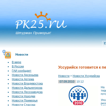
Г
Новости
В мире
В России
Уссурийск готовится к п
ГАИ сообщает
Новости Арсеньева
Новости
>
Новости Уссурийска
Новости Артема
07.09.2010
10:12
Новости Владивостока
На 
Новости Дальнегорска
тер
Новости Лесозаводска
гот
Новости Находки
Упо
Новости Приморья
рез
Новости Спасска-