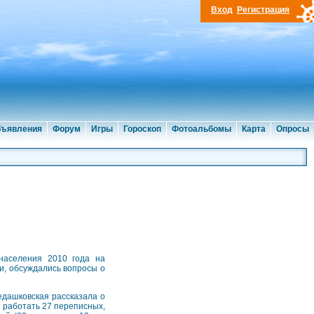
Вход
Регистрация
ъявления
Форум
Игры
Гороскоп
Фотоальбомы
Карта
Опросы
населения 2010 года на
ии, обсуждались вопросы о
едашковская рассказала о
 работать 27 переписных,