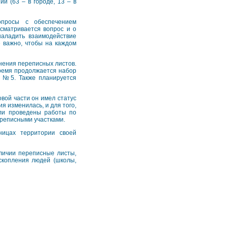
й (63 – в городе, 13 – в
опросы с обеспечением
ссматривается вопрос и о
наладить взаимодействие
е важно, чтобы на каждом
лнения переписных листов.
время продолжается набор
ет №5. Также планируется
вой части он имел статус
я изменилась, и для того,
ыли проведены работы по
реписными участками.
ницах территории своей
аличии переписные листы,
скопления людей (школы,