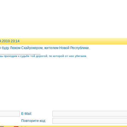
9.2010 23:14
 я буду Люком Скайуокером, жителем Новой Республики.
________________________
ы приходим к судьбе той дорогой, по которой от нее убегаем.
E-Mail:
Повторите код: