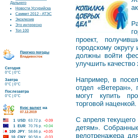
Дальнего
ак
Новости Уссурийска
Саммит 2012 - АТЭС
Эксклюзив
Р
Это интересно
г
Топ 100
проект, получив
городскому округу 
Прогноз погоды
должны войти фес
Владивосток
улучшить качество 
Сегодня
0°C | 0°C
Например, в посе
Завтра
0°C | 0°C
отдел «Ветеран»,
Послезавтра
могут купить пр
0°C | 0°C
торговой наценкой.
на
Курс валют
07.12.2019
С апреля текущего 
1
USD
:
63.72 р.
-0.09
1
EUR
:
70.76 р.
+0.04
детям». Собранны
100
JPY
:
58.66 р.
+0.05
велотренажера дл
10
CNY
:
90.58 р.
-0.03