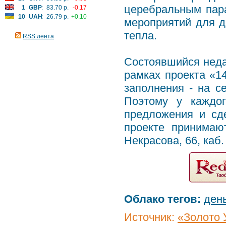
церебральным пара
1
GBP
:
83.70 р.
-0.17
10
UAH
:
26.79 р.
+0.10
мероприятий для д
тепла.
RSS лента
Состоявшийся нед
рамках проекта «1
заполнения - на с
Поэтому у каждо
предложения и сд
проекте принимаю
Некрасова, 66, каб.
Облако тегов:
ден
Источник:
«Золото 