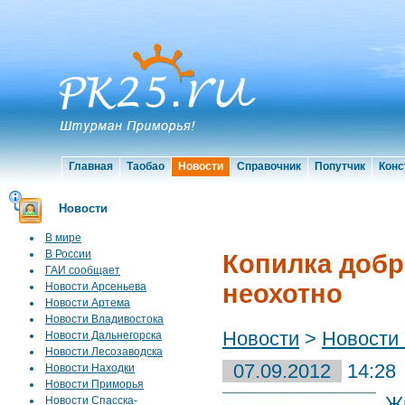
Главная
Таобао
Новости
Справочник
Попутчик
Конс
Новости
В мире
В России
Копилка добр
ГАИ сообщает
неохотно
Новости Арсеньева
Новости Артема
Новости Владивостока
Новости
>
Новости 
Новости Дальнегорска
Новости Лесозаводска
07.09.2012
14:28
Новости Находки
Новости Приморья
Ж
Новости Спасска-