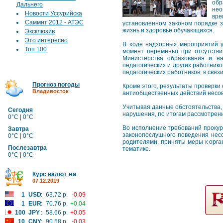
обр
Дальнего
нео
Новости Уссурийска
вре
Саммит 2012 - АТЭС
установленном законом порядке 
жизнь и здоровье обучающихся.
Эксклюзив
Это интересно
В ходе надзорных мероприятий у
Топ 100
момент перемены) при отсутстви
Министерства образования и на
педагогических и других работни
педагогических работников, в связ
Прогноз погоды
Кроме этого, результаты проверк
Владивосток
антиобщественных действий несов
Учитывая данные обстоятельства,
Сегодня
нарушения, по итогам рассмотрен
0°C | 0°C
Во исполнение требований проку
Завтра
законопослушного поведения нес
0°C | 0°C
родителями, приняты меры к орга
Послезавтра
тематике.
0°C | 0°C
на
Курс валют
07.12.2019
1
USD
:
63.72 р.
-0.09
1
EUR
:
70.76 р.
+0.04
100
JPY
:
58.66 р.
+0.05
10
CNY
:
90.58 р.
-0.03