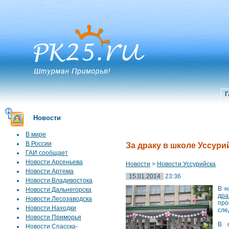
Г
Новости
В мире
В России
За драку в школе Уссур
ГАИ сообщает
Новости Арсеньева
Новости
>
Новости Уссурийска
Новости Артема
15.01.2014
23:36
Новости Владивостока
В н
Новости Дальнегорска
дра
Новости Лесозаводска
про
Новости Находки
сле
Новости Приморья
В с
Новости Спасска-