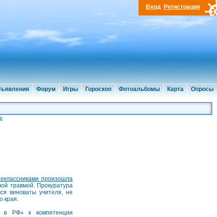
Вход
Регистрация
ъявления
Форум
Игры
Гороскоп
Фотоальбомы
Карта
Опросы
р
еклассниками произошла
вой травмой. Прокуратура
ся виноваты учителя, не
о края.
и в РФ» к компетенции