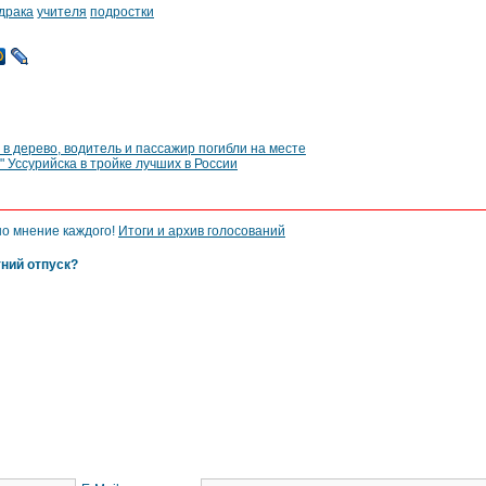
драка
учителя
подростки
 в дерево, водитель и пассажир погибли на месте
 Уссурийска в тройке лучших в России
но мнение каждого!
Итоги и архив голосований
тний отпуск?