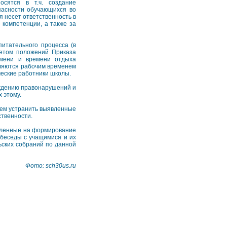
осятся в т.ч. создание
пасности обучающихся во
я несет ответственность в
компетенции, а также за
итательного процесса (в
четом положений Приказа
емени и времени отдыха
вляются рабочим временем
ические работники школы.
еждению правонарушений и
 этому.
ием устранить выявленные
ственности.
вленные на формирование
беседы с учащимися и их
ьских собраний по данной
Фото: sch30us.ru