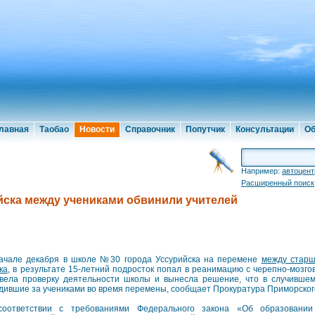
лавная
Таобао
Новости
Справочник
Попутчик
Консультации
Об
Например:
автоцент
Расширенный поиск
ийска между учениками обвинили учителей
ачале декабря в школе №30 города Уссурийска на перемене
между старш
ка
, в результате 15-летний подросток попал в реанимацию с черепно-мозго
вела проверку деятельности школы и вынесла решение, что в случившем
дившие за учениками во время перемены, сообщает Прокуратура Приморског
оответствии с требованиями Федерального закона «Об образовани