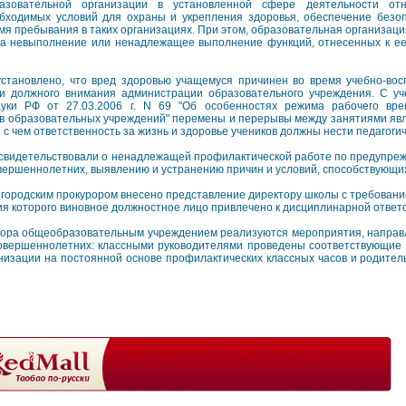
азовательной организации в установленной сфере деятельности отн
бходимых условий для охраны и укрепления здоровья, обеспечение безо
мя пребывания в таких организациях. При этом, образовательная организаци
за невыполнение или ненадлежащее выполнение функций, отнесенных к ее 
становлено, что вред здоровью учащемуся причинен во время учебно-восп
и должного внимания администрации образовательного учреждения. С у
уки РФ от 27.03.2006 г. N 69 "Об особенностях режима рабочего вр
ков образовательных учреждений" перемены и перерывы между занятиями я
и с чем ответственность за жизнь и здоровье учеников должны нести педагог
и свидетельствовали о ненадлежащей профилактической работе по предупр
ершеннолетних, выявлению и устранению причин и условий, способствующих
 городским прокурором внесено представление директору школы с требован
ия которого виновное должностное лицо привлечено к дисциплинарной ответ
рора общеобразовательным учреждением реализуются мероприятия, напра
овершеннолетних: классными руководителями проведены соответствующие 
низации на постоянной основе профилактических классных часов и родител