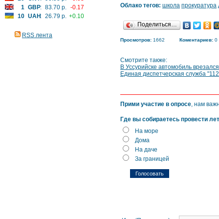
Облако тегов:
школа
прокуратура
1
GBP
:
83.70 р.
-0.17
10
UAH
:
26.79 р.
+0.10
Поделиться…
RSS лента
Просмотров:
1662
Коментариев:
0
Смотрите также:
В Уссурийске автомобиль врезался
Единая диспетчерская служба "112"
Прими участие в опросе
, нам важ
Где вы собираетесь провести ле
На море
Дома
На даче
За границей