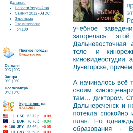
Дальнего
пр
Новости Уссурийска
э
Саммит 2012 - АТЭС
Эксклюзив
Р
Это интересно
учебное заведен
Топ 100
загорелась это
Дальневосточная 
теле- и кинореж
Прогноз погоды
Владивосток
киновидеостудии, а
Лучегорске, причем
Сегодня
0°C | 0°C
Завтра
А начиналось всё 
0°C | 0°C
Послезавтра
своим киносценар
0°C | 0°C
там… диктором. Сп
на
Курс валют
Дальнереченск и н
07.12.2019
потекла спокойно 
1
USD
:
63.72 р.
-0.09
план. Но однажды
1
EUR
:
70.76 р.
+0.04
100
JPY
:
58.66 р.
+0.05
образования - В
10
CNY
:
90.58 р.
-0.03