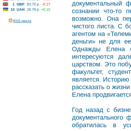
документальный ф
1
GBP
:
83.70 р.
-0.17
сознании что-то 
10
UAH
:
26.79 р.
+0.10
возможно. Она пе
RSS лента
чистого листа. С 
агентом на «Телеми
деньги» не для ее
Однажды Елена о
интересуются дал
царством. Это побу
факультет, студен
является. Историю 
рассказать о жизни
Елена продвигаетс
Год назад с бизн
документального 
обратилась в ус