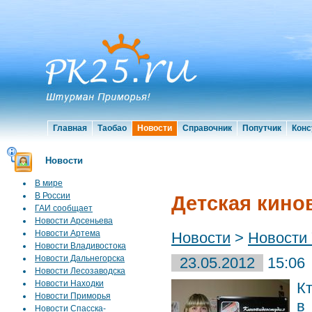
Главная
Таобао
Новости
Справочник
Попутчик
Конс
Новости
В мире
В России
Детская кино
ГАИ сообщает
Новости Арсеньева
Новости Артема
Новости
>
Новости 
Новости Владивостока
Новости Дальнегорска
23.05.2012
15:06
Новости Лесозаводска
Новости Находки
К
Новости Приморья
в
Новости Спасска-