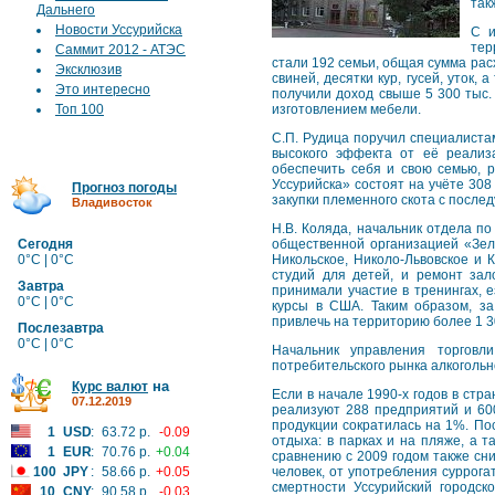
так
Дальнего
Новости Уссурийска
С и
тер
Саммит 2012 - АТЭС
стали 192 семьи, общая сумма расх
Эксклюзив
свиней, десятки кур, гусей, уток
Это интересно
получили доход свыше 5 300 тыс.
Топ 100
изготовлением мебели.
С.П. Рудица поручил специалиста
высокого эффекта от её реализ
обеспечить себя и свою семью, 
Уссурийска» состоят на учёте 30
Прогноз погоды
закупки племенного скота с после
Владивосток
Н.В. Коляда, начальник отдела п
Сегодня
общественной организацией «Зеле
0°C | 0°C
Никольское, Николо-Львовское и 
студий для детей, и ремонт зало
Завтра
принимали участие в тренингах, е
0°C | 0°C
курсы в США. Таким образом, за
привлечь на территорию более 1 30
Послезавтра
0°C | 0°C
Начальник управления торговл
потребительского рынка алкогольно
на
Курс валют
Если в начале 1990-х годов в стр
07.12.2019
реализуют 288 предприятий и 600
продукции сократилась на 1%. По
1
USD
:
63.72 р.
-0.09
отдыха: в парках и на пляже, а 
1
EUR
:
70.76 р.
+0.04
сравнению с 2009 годом также сни
100
JPY
:
58.66 р.
+0.05
человек, от употребления суррога
смертности Уссурийский городск
10
CNY
:
90.58 р.
-0.03