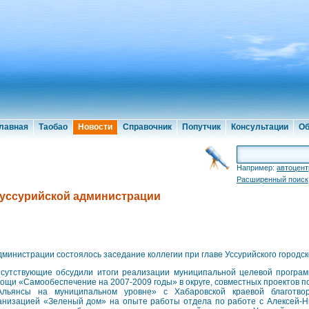
лавная
Таобао
Новости
Справочник
Попутчик
Консультации
Об
Например:
автоцент
Расширенный поиск
 уссурийской администрации
дминистрации состоялось заседание коллегии при главе Уссурийского городско
сутствующие обсудили итоги реализации муниципальной целевой програ
ощи «Самообеспечение на 2007-2009 годы» в округе, совместных проектов 
льянсы на муниципальном уровне» с Хабаровской краевой благотво
анизацией «Зеленый дом» на опыте работы отдела по работе с Алексей-Ни