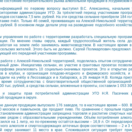
же состояние потребительского рынка алкогольной продукции в Уссурийском г
нформацией по первому вопросу выступил В.С. Алексанянц, начальник
риториями администрации УГО. За трёхлетний период участниками прог
одов составила 7,5 млн. рублей. На эти средства сельчане приобрели 184 го
, а также пчёл. Только 46 семей, проживающих на Алексей-Никольской террит
 рублей. В основном люди делали упор на разведение подсобного хозяйства
м управления по работе с территориями разработать специальную програм
ации. По мнению главы округа, каждый трудоспособный житель села до
работая на земле либо занимаясь животноводством. В настоящее время в 
8 сельских жителей. Этого быть не должно. Сергей Поликарпович предложил
дующей его передачей участникам программы.
о работе с Алексей-Никольской территорией, поделилась опытом сотрудниче
ный дом». Инициатива сельчан, их участие в грантовых проектах позвол
Корфовка реализовать 10 социально-значимых проектов. Это и открытие 
в в клубах, и организация плодово-ягодного и фермерского хозяйств, и
здили на учёбу в Лесозаводск и в Хабаровск, а 26 января Н.В. Коляда при
 время сотрудничества с благотворительной общественной организацие
0 тыс. рублей, а средства сельчан, вложенные в проекты, составили 1 053 30
и и защиты прав потребителей администрации УГО Н.Я. Пасечник р
й продукции в округе.
ане данную продукцию выпускало 176 заводов, то в настоящее время – 600. 
 киосков и павильонов, где продают пиво. По сравнению с прошлым годо
становлением администрации запрещена торговля и распитие спиртных нап
также рядом с образовательными учреждениями. Объём потребления алког
зился на 1 литр, но по-прежнему остаётся высоким – 16,9 л. От передозиро
тного алкоголя и спиртосодержащих аптечных форм соответственно – 2 и 3 
ой округ занимает 11 место в крае. Сложившаяся ситуация требует при