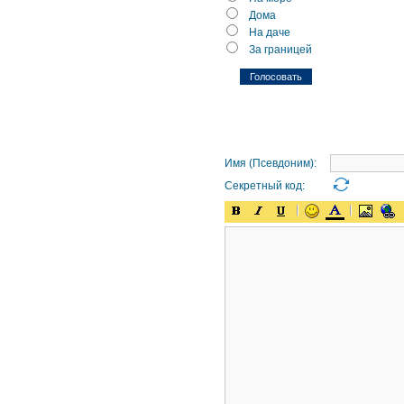
Дома
На даче
За границей
Имя (Псевдоним):
Секретный код: