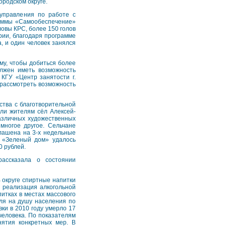
ородском округе.
 управления по работе с
раммы «Самообеспечение»
ловы КРС, более 150 голов
ории, благодаря программе
, и один человек занялся
му, чтобы добиться более
лжен иметь возможность
КГУ «Центр занятости г.
 рассмотреть возможность
ства с благотворительной
или жителям сёл Алексей-
различных художественных
 многое другое. Сельчане
глашена на 3-х недельные
й «Зеленый дом» удалось
0 рублей.
ассказала о состоянии
В округе спиртные напитки
м реализация алкогольной
итках в местах массового
оля на душу населения по
вки в 2010 году умерло 17
человека. По показателям
нятия конкретных мер. В