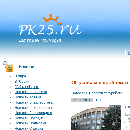
Г
Новости
В мире
В России
Об успехах и проблемах
ГАИ сообщает
Новости Арсеньева
Новости
>
Новости Уссурийска
Новости Артема
25.12.2010
11:30
Новости Владивостока
В а
Новости Дальнегорска
Новости Лесозаводска
При
Новости Находки
пом
и А
Новости Приморья
орг
Новости Спасска-