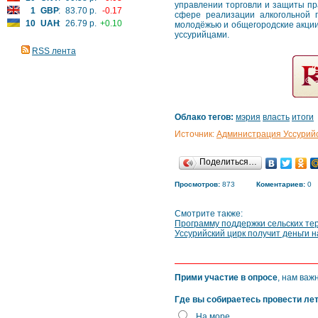
управлении торговли и защиты пр
1
GBP
:
83.70 р.
-0.17
сфере реализации алкогольной 
10
UAH
:
26.79 р.
+0.10
молодёжью и общегородские акции
уссурийцами.
RSS лента
Облако тегов:
мэрия
власть
итоги
Источник:
Администрация Уссурийск
Поделиться…
Просмотров:
873
Коментариев:
0
Смотрите также:
Программу поддержки сельских те
Уссурийский цирк получит деньги 
Прими участие в опросе
, нам важ
Где вы собираетесь провести ле
На море