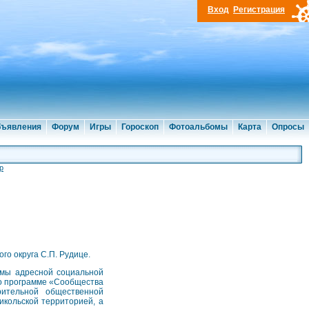
Вход
Регистрация
ъявления
Форум
Игры
Гороскоп
Фотоальбомы
Карта
Опросы
р
го округа С.П. Рудице.
ммы адресной социальной
по программе «Сообщества
рительной общественной
кольской территорией, а