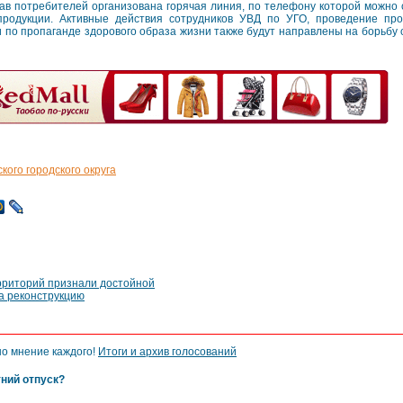
ав потребителей организована горячая линия, по телефону которой можно
продукции. Активные действия сотрудников УВД по УГО, проведение пр
 по пропаганде здорового образа жизни также будут направлены на борьбу 
ого городского округа
рриторий признали достойной
на реконструкцию
но мнение каждого!
Итоги и архив голосований
тний отпуск?