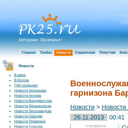
Главная
Таобао
Новости
Справочник
Попутчик
Конс
Новости
В мире
В России
Военнослужащ
ГАИ сообщает
гарнизона Ба
Новости Арсеньева
Новости Артема
Новости Владивостока
Новости
>
Новости 
Новости Дальнегорска
Новости Лесозаводска
26.11.2013
00:41
Новости Находки
Новости Приморья
С
Новости Спасска-