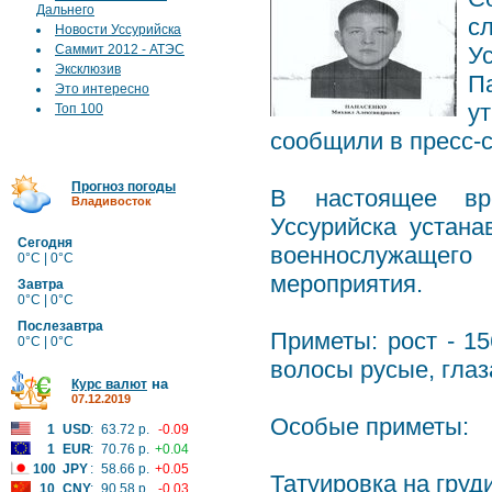
Дальнего
с
Новости Уссурийска
Саммит 2012 - АТЭС
У
Эксклюзив
П
Это интересно
у
Топ 100
сообщили в пресс-с
Прогноз погоды
В настоящее вре
Владивосток
Уссурийска устан
Сегодня
военнослужащего
0°C | 0°C
мероприятия.
Завтра
0°C | 0°C
Послезавтра
Приметы: рост - 15
0°C | 0°C
волосы русые, глаз
на
Курс валют
07.12.2019
Особые приметы:
1
USD
:
63.72 р.
-0.09
1
EUR
:
70.76 р.
+0.04
100
JPY
:
58.66 р.
+0.05
Татуировка на груд
10
CNY
:
90.58 р.
-0.03