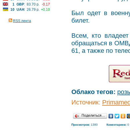
1
GBP
:
83.70 р.
-0.17
10
UAH
:
26.79 р.
+0.10
Был одет в военн
билет.
RSS лента
Всем, кто владее
обращаться в ОМВД п
61, а также по теле
Облако тегов:
роз
Источник:
Primamed
Поделиться…
Просмотров:
1380
Коментариев:
0