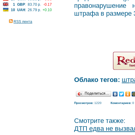
правонарушение 
1
GBP
:
83.70 р.
-0.17
10
UAH
:
26.79 р.
+0.10
штрафа в размере 
RSS лента
Облако тегов:
штр
Поделиться…
Просмотров:
1220
Коментариев:
0
Смотрите также:
ДТП едва не вызв