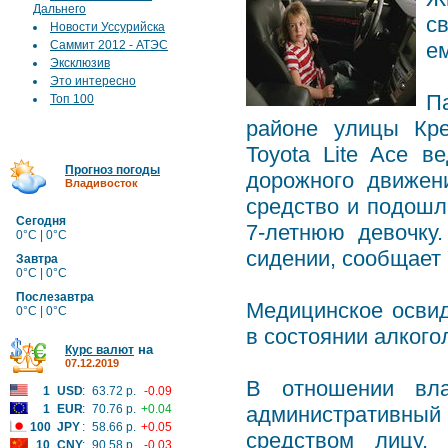
Дальнего
с
Новости Уссурийска
Саммит 2012 - АТЭС
е
Эксклюзив
Это интересно
П
Топ 100
районе улицы Кре
Toyota Lite Ace в
Прогноз погоды
дорожного движен
Владивосток
средство и подошл
Сегодня
7-летнюю девочку
0°C | 0°C
сидении, сообщает
Завтра
0°C | 0°C
Послезавтра
Медицинское освид
0°C | 0°C
в состоянии алкого
на
Курс валют
07.12.2019
В отношении вла
1
USD
:
63.72 р.
-0.09
1
EUR
:
70.76 р.
+0.04
административный
100
JPY
:
58.66 р.
+0.05
средством лицу,
10
CNY
:
90.58 р.
-0.03