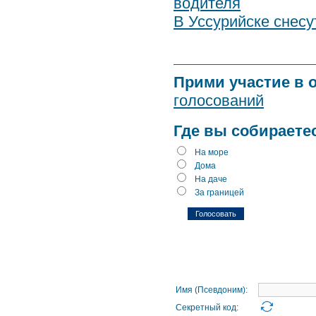
водителя
В Уссурийске снесу
Прими участие в 
голосований
Где вы собираете
На море
Дома
На даче
За границей
Имя (Псевдоним):
Секретный код: