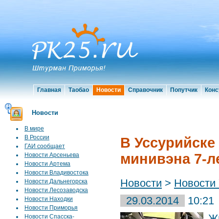
Главная
Таобао
Новости
Справочник
Попутчик
Конс
Новости
В мире
В России
В Уссурийске
ГАИ сообщает
минивэна 7-
Новости Арсеньева
Новости Артема
Новости Владивостока
Новости
>
Новости 
Новости Дальнегорска
Новости Лесозаводска
29.03.2014
10:21
Новости Находки
Новости Приморья
Ж
Новости Спасска-