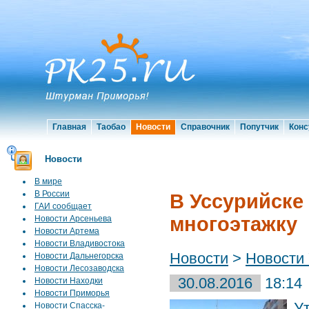
Главная
Таобао
Новости
Справочник
Попутчик
Конс
Новости
В мире
В России
В Уссурийске
ГАИ сообщает
многоэтажку
Новости Арсеньева
Новости Артема
Новости Владивостока
Новости
>
Новости 
Новости Дальнегорска
Новости Лесозаводска
30.08.2016
18:14
Новости Находки
Новости Приморья
У
Новости Спасска-