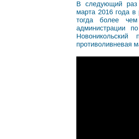
В следующий раз 
марта 2016 года в 
тогда более чем
администрации п
Новоникольский 
противоливневая м