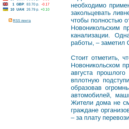
необходимо приме
1
GBP
:
83.70 р.
-0.17
10
UAH
:
26.79 р.
+0.10
закольцевать ливн
чтобы полностью от
RSS лента
Новоникольским п
канализации. Од
работы, – заметил
Стоит отметить, ч
Новоникольском пр
августа прошлого
вплотную подступ
образовав огромны
автомобилей, маш
Жители дома не см
граждане организо
– за плату перевоз