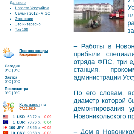
Дальнего
У
Новости Уссурийска
Саммит 2012 - АТЭС
п
Эксклюзив
р
Это интересно
з
Топ 100
– Работы в Новон
Прогноз погоды
прибыли специали
Владивосток
отряда ФПС, три е
Сегодня
станция, – проко
0°C | 0°C
администрации Уссу
Завтра
0°C | 0°C
Послезавтра
По его словам, в
0°C | 0°C
диаметр которой б
на
Курс валют
демонтирования у
07.12.2019
Новоникольского п
1
USD
:
63.72 р.
-0.09
1
EUR
:
70.76 р.
+0.04
100
JPY
:
58.66 р.
+0.05
– Дом в Новоникол
10
CNY
:
90.58 р.
-0.03