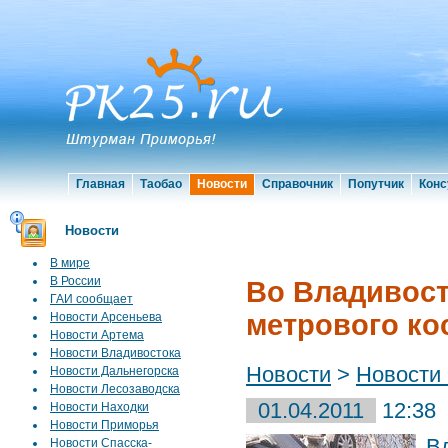
Главная
Таобао
Новости
Справочник
Попутчик
Конс
Новости
В мире
В России
Во Владивост
ГАИ сообщает
метрового ко
Новости Арсеньева
Новости Артема
Новости Владивостока
Новости
>
Новости
Новости Дальнегорска
Новости Лесозаводска
01.04.2011
12:38
Новости Находки
Новости Приморья
В
Новости Спасска-