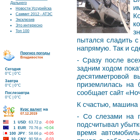
Дальнего
и
Новости Уссурийска
Саммит 2012 - АТЭС
К
Эксклюзив
к
Это интересно
з
Топ 100
пытался сладить с
напрямую. Так и сд
Прогноз погоды
Владивосток
- Сразу после все
задним ходом покат
Сегодня
0°C | 0°C
десятиметровой в
Завтра
приземлилась на 
0°C | 0°C
сообщает сайт «Но
Послезавтра
0°C | 0°C
К счастью, машина 
на
Курс валют
07.12.2019
- Со слезами на 
1
USD
:
63.72 р.
-0.09
подсчитывал убытки
1
EUR
:
70.76 р.
+0.04
время автомобиль
100
JPY
:
58.66 р.
+0.05
10
CNY
:
90.58 р.
-0.03