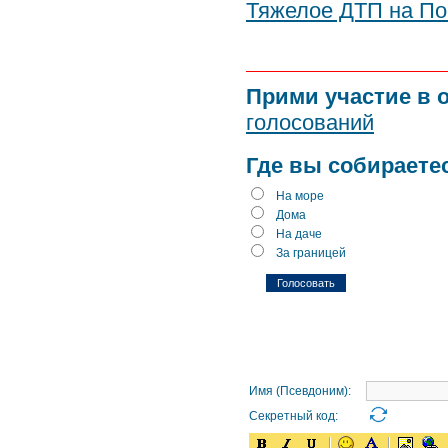
Тяжелое ДТП на По
Прими участие в 
голосований
Где вы собираете
На море
Дома
На даче
За границей
Имя (Псевдоним):
Секретный код: