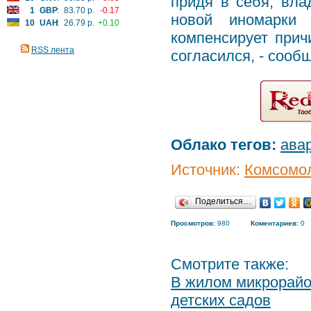
придя в себя, вла
1
GBP
:
83.70 р.
-0.17
новой иномарки 
10
UAH
:
26.79 р.
+0.10
компенсирует прич
RSS лента
согласился, - сооб
Облако тегов:
ава
Источник:
Комсомол
Поделиться…
Просмотров:
980
Коментариев:
0
Смотрите также:
В жилом микрорайон
детских садов