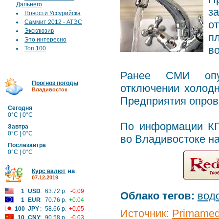
Дальнего
з
Новости Уссурийска
Саммит 2012 - АТЭС
о
Эксклюзив
п
Это интересно
в
Топ 100
Ранее СМИ опу
Прогноз погоды
отключении холодн
Владивосток
Предприятия опров
Сегодня
0°C | 0°C
По информации КГ
Завтра
0°C | 0°C
во Владивостоке на
Послезавтра
0°C | 0°C
на
Курс валют
07.12.2019
1
USD
:
63.72 р.
-0.09
Облако тегов:
вод
1
EUR
:
70.76 р.
+0.04
100
JPY
:
58.66 р.
+0.05
Источник:
Primamed
10
CNY
:
90.58 р.
-0.03