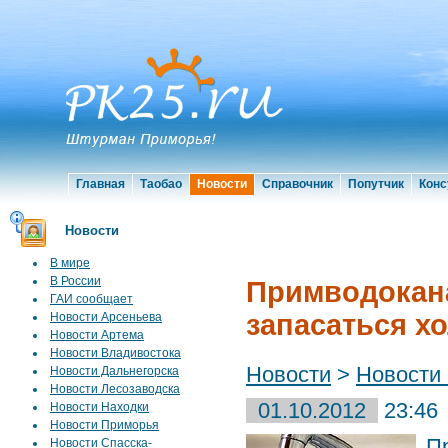
Главная
Таобао
Новости
Справочник
Попутчик
Конс
Новости
В мире
В России
Примводокана
ГАИ сообщает
запасаться х
Новости Арсеньева
Новости Артема
Новости Владивостока
Новости
>
Новости
Новости Дальнегорска
Новости Лесозаводска
01.10.2012
23:46
Новости Находки
Новости Приморья
П
Новости Спасска-