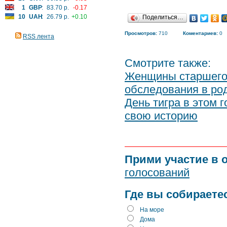
1
GBP
:
83.70 р.
-0.17
10
UAH
:
26.79 р.
+0.10
Поделиться…
Просмотров:
710
Коментариев:
0
RSS лента
Смотрите также:
Женщины старшего 
обследования в ро
День тигра в этом 
свою историю
Прими участие в 
голосований
Где вы собираете
На море
Дома