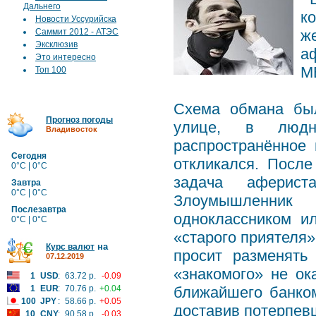
Дальнего
к
Новости Уссурийска
Саммит 2012 - АТЭС
ж
Эксклюзив
а
Это интересно
М
Топ 100
Схема обмана был
Прогноз погоды
улице, в людн
Владивосток
распространённое 
Сегодня
откликался. После
0°C | 0°C
задача аферист
Завтра
0°C | 0°C
Злоумышленник
Послезавтра
одноклассником и
0°C | 0°C
«старого приятеля
на
Курс валют
просит разменять
07.12.2019
«знакомого» не ок
1
USD
:
63.72 р.
-0.09
1
EUR
:
70.76 р.
+0.04
ближайшего банком
100
JPY
:
58.66 р.
+0.05
доставив потерпевш
10
CNY
:
90.58 р.
-0.03