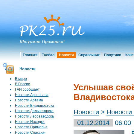
Главная
Таобао
Новости
Справочник
Попутчик
Конс
Новости
В мире
В России
Услышав своё
ГАИ сообщает
Владивостока
Новости Арсеньева
Новости Артема
Новости Владивостока
Новости
>
Новости
Новости Дальнегорска
Новости Лесозаводска
01.12.2014
06:00
Новости Находки
Новости Приморья
В
Новости Спасска-