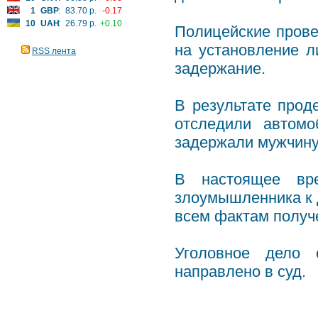
1
GBP
:
83.70 р.
-0.17
10
UAH
:
26.79 р.
+0.10
Полицейские прове
на установление л
RSS лента
задержание.
В результате прод
отследили автомо
задержали мужчину
В настоящее вре
злоумышленника к 
всем фактам получ
Уголовное дело 
направлено в суд.