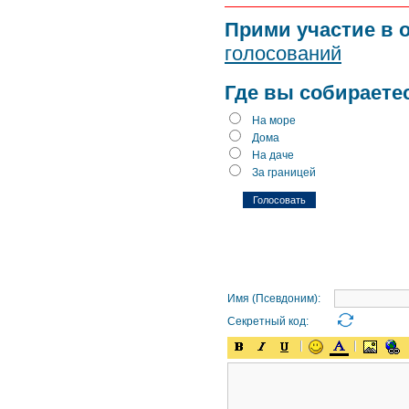
Прими участие в 
голосований
Где вы собираете
На море
Дома
На даче
За границей
Имя (Псевдоним):
Секретный код: