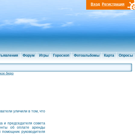
Вход
Регистрация
ъявления
Форум
Игры
Гороскоп
Фотоальбомы
Карта
Опросы
кое бюро
атели уличили в том, что
ка и председателя совета
менты об оплате аренды
й помощник руководителя