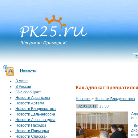
Г
Новости
В мире
В России
Как адвокат превратилс
ГАИ сообщает
Новости Арсеньева
Новости
>
Новости Владивостока
Новости Артема
02.03.2011
13:30
Новости Владивостока
Адв
Новости Дальнегорска
он 
Новости Лесозаводска
Новости Находки
- Д
дир
Новости Приморья
пом
Новости Спасска-