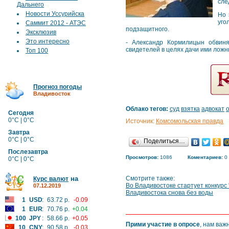
сле
Дальнего
Новости Уссурийска
Но 
уго
Саммит 2012 - АТЭС
подзащитного.
Эксклюзив
Это интересно
- Александр Кормилицын обвиня
свидетелей в целях дачи ими ложн
Топ 100
Прогноз погоды
Владивосток
Облако тегов:
суд
взятка
адвокат
Сегодня
0°C | 0°C
Источник:
Комсомольская правда
Завтра
0°C | 0°C
Поделиться…
Послезавтра
Просмотров:
1086
Коментариев:
0
0°C | 0°C
на
Смотрите также:
Курс валют
Во Владивостоке стартует конкурс 
07.12.2019
Владивостока снова без воды
1
USD
:
63.72 р.
-0.09
1
EUR
:
70.76 р.
+0.04
100
JPY
:
58.66 р.
+0.05
Прими участие в опросе
, нам важ
10
CNY
:
90.58 р.
-0.03