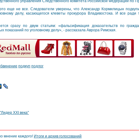
дственного управления Следственного комитета Российской Федерации по П
это еще не все. Следователи уверены, что Александр Кормилицын подкупи
ловному делу, касающегося клеветы прокурора Владивостока. И все ради 
ется сразу по двум статьям: «фальсификация доказательств по гражда
ых показаний по уголовному делу», - рассказала Аврора Римская.
обвинение
подкуп
подлог
"Лидер XXI века"
но мнение каждого!
Итоги и архив голосований