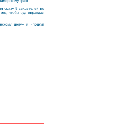
риморскому краю.
л сразу 9 свидетелей по
того, чтобы суд оправдал
нскому делу» и «подкуп