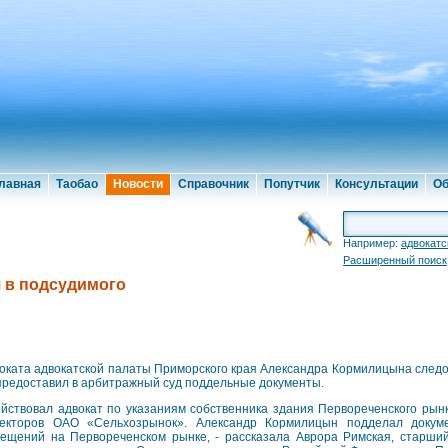
лавная
Таобао
Новости
Справочник
Попутчик
Консультации
Об
Например:
адвокатс
Расширенный поиск
я в подсудимого
оката адвокатской палаты Приморского края Александра Кормилицына следов
предоставил в арбитражный суд поддельные документы.
ействовал адвокат по указаниям собственника здания Первореченского рын
екторов ОАО «Сельхозрынок». Александр Кормилицын подделал доку
ещений на Первореченском рынке, - рассказала Аврора Римская, старши