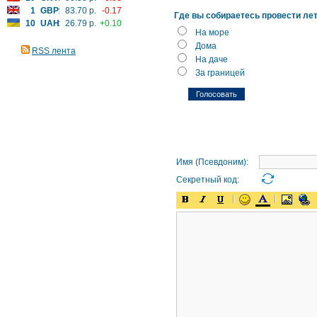
1
GBP
:
83.70 р.
-0.17
Где вы собираетесь провести ле
10
UAH
:
26.79 р.
+0.10
На море
Дома
RSS лента
На даче
За границей
Имя (Псевдоним):
Секретный код: