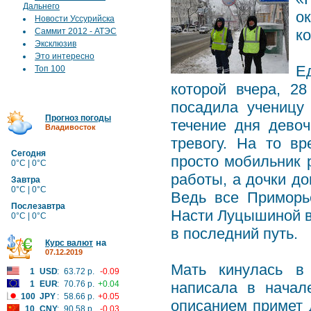
Дальнего
о
Новости Уссурийска
Саммит 2012 - АТЭС
к
Эксклюзив
Это интересно
Е
Топ 100
которой вчера, 2
посадила ученицу
Прогноз погоды
течение дня дево
Владивосток
тревогу. На то в
Сегодня
просто мобильник 
0°C | 0°C
работы, а дочки до
Завтра
0°C | 0°C
Ведь все Приморье
Послезавтра
Насти Луцышиной в
0°C | 0°C
в последний путь.
на
Курс валют
07.12.2019
Мать кинулась в
1
USD
:
63.72 р.
-0.09
1
EUR
:
70.76 р.
+0.04
написала в начал
100
JPY
:
58.66 р.
+0.05
описанием примет 
10
CNY
:
90.58 р.
-0.03