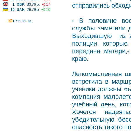
отправились обходи
1
GBP
:
83.70 р.
-0.17
10
UAH
:
26.79 р.
+0.10
- В половине вос
RSS лента
службы заметили д
Выходившую из а
полиции, которые
передана матери,
краю.
Легкомысленная шк
встретила в маршр
ученики должны бы
компания малолето
учебный день, ко
Хочется надеят
убедительную бес
опасность такого п