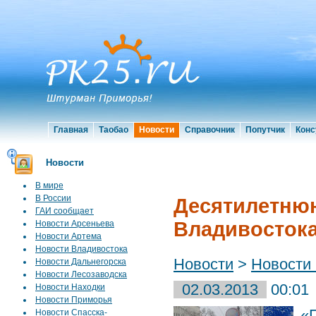
Главная
Таобао
Новости
Справочник
Попутчик
Конс
Новости
В мире
В России
Десятилетнюю
ГАИ сообщает
Владивосток
Новости Арсеньева
Новости Артема
Новости Владивостока
Новости
>
Новости
Новости Дальнегорска
Новости Лесозаводска
02.03.2013
00:01
Новости Находки
Новости Приморья
«
Новости Спасска-