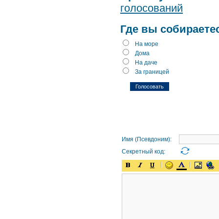
голосований
Где вы собираете
На море
Дома
На даче
За границей
Имя (Псевдоним):
Секретный код: