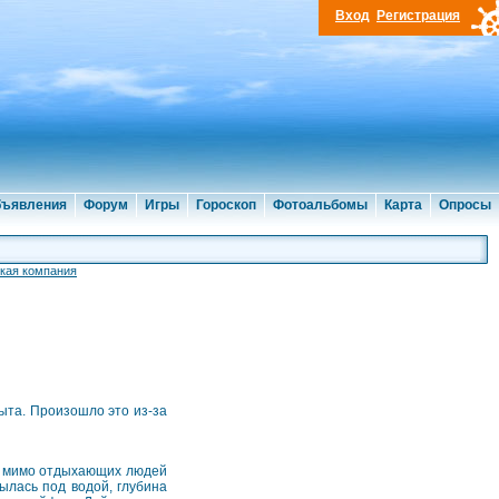
Вход
Регистрация
ъявления
Форум
Игры
Гороскоп
Фотоальбомы
Карта
Опросы
кая компания
ыта. Произошло это из-за
ь мимо отдыхающих людей
ылась под водой, глубина