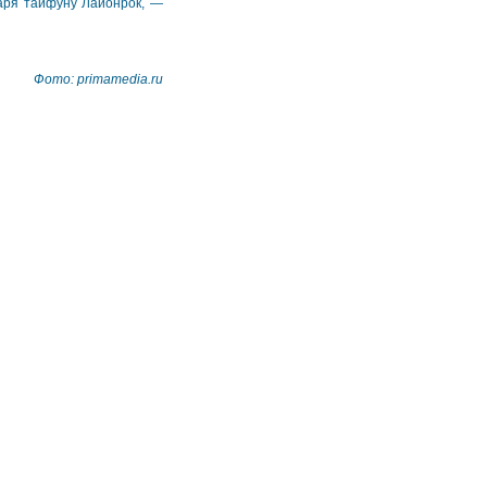
даря тайфуну Лайонрок, —
Фото: primamedia.ru