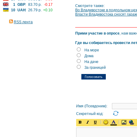
1
GBP
:
83.70 р.
-0.17
Смотрите также:
10
UAH
:
26.79 р.
+0.10
Во Владивостоке в подпольном це
Власти Владивостока сносят гараж
RSS лента
Прими участие в опросе
, нам важ
Где вы собираетесь провести ле
На море
Дома
На даче
За границей
Имя (Псевдоним):
Секретный код: