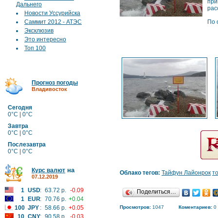
при
Дальнего
рас
Новости Уссурийска
Саммит 2012 - АТЭС
По 
Эксклюзив
Это интересно
Топ 100
Прогноз погоды
Владивосток
Сегодня
0°C | 0°C
Завтра
0°C | 0°C
Послезавтра
0°C | 0°C
на
Курс валют
Облако тегов:
Тайфун Лайонрок
т
07.12.2019
1
USD
:
63.72 р.
-0.09
Поделиться…
1
EUR
:
70.76 р.
+0.04
100
JPY
:
58.66 р.
+0.05
Просмотров:
1047
Коментариев:
0
10
CNY
:
90.58 р.
-0.03