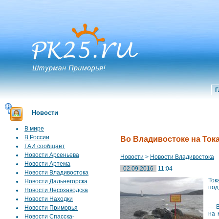
Г
Новости
В мире
В России
Во Владивостоке на Ток
ГАИ сообщает
Новости Арсеньева
Новости
>
Новости Владивостока
Новости Артема
02.09.2016
11:04
Новости Владивостока
Ток
Новости Дальнегорска
под
Новости Лесозаводска
Новости Находки
— В
Новости Приморья
на 
Новости Спасска-