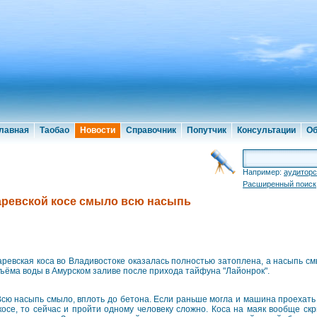
лавная
Таобао
Новости
Справочник
Попутчик
Консультации
Об
Например:
аудиторс
Расширенный поиск
аревской косе смыло всю насыпь
аревская коса во Владивостоке оказалась полностью затоплена, а насыпь см
ъёма воды в Амурском заливе после прихода тайфуна "Лайонрок".
сю насыпь смыло, вплоть до бетона. Если раньше могла и машина проехат
косе, то сейчас и пройти одному человеку сложно. Коса на маяк вообще скр