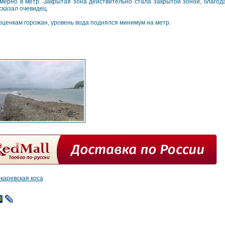
мерно в метр. Закрытая зона действительно стала закрытой зоной, благо
сказал очевидец.
оценкам горожан, уровень вода поднялся минимум на метр.
окаревская коса