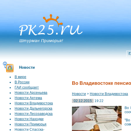
Г
Новости
В мире
В России
Во Владивостоке пенсио
ГАИ сообщает
Новости Арсеньева
Новости
>
Новости Владивостока
Новости Артема
02.12.2015
19:22
Новости Владивостока
Во 
Новости Дальнегорска
соо
Новости Лесозаводска
Новости Находки
"Во
Новости Приморья
сов
Новости Спасска-