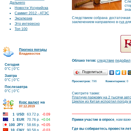
Сле
Дальнего
сто
Новости Уссурийска
зна
Саммит 2012 - АТЭС
Следствием собрана достаточная 
Эксклюзив
заключением направлено в суд для
Это интересно
Топ 100
Прогноз погоды
Владивосток
Облако тегов:
следствие
педофил
Сегодня
0°C | 0°C
Поделиться…
Завтра
0°C | 0°C
Просмотров:
796
Коментариев:
0
Послезавтра
0°C | 0°C
Смотрите также:
Платную парковку на 2 тысячи авт
Циклон из Китая испортил погоду 
на
Курс валют
07.12.2019
1
USD
:
63.72 р.
-0.09
1
EUR
:
70.76 р.
+0.04
Прими участие в опросе
, нам важ
100
JPY
:
58.66 р.
+0.05
Где вы собираетесь провести ле
10
CNY
:
90.58 р.
-0.03