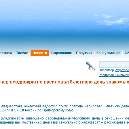
лавная
Таобао
Новости
Справочник
Попутчик
Консультации
Об
Например:
аудиторс
Расширенный поиск
нер неоднократно насиловал 8-летнюю дочь знакомы
Владивостоке 64-летний педофил почти полгода насиловал 8-летнюю девоч
бщили в СУ СК России по Приморскому краю.
 Владивостоке завершено расследование уголовного дела в отношении пе
ершении насильственных действий сексуального характера", – рассказали в в