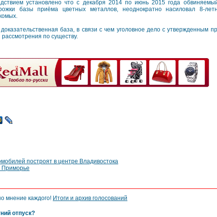
дствием установлено что с декабря 2014 по июнь 2015 года обвиняемы
рожки базы приёма цветных металлов, неоднократно насиловал 8-летн
комых.
доказательственная база, в связи с чем уголовное дело с утвержденным 
 рассмотрения по существу.
омобилей построят в центре Владивостока
в Приморье
но мнение каждого!
Итоги и архив голосований
тний отпуск?