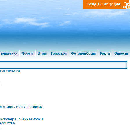
Вход
Регистрация
ъявления
Форум
Игры
Гороскоп
Фотоальбомы
Карта
Опросы
кая компания
х
ку, дочь своих знакомых,
нсионера, обвиняемого в
едомстве.