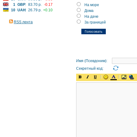
1
GBP
:
83.70 р.
-0.17
На море
10
UAH
:
26.79 р.
+0.10
Дома
На даче
RSS лента
За границей
Имя (Псевдоним):
Секретный код: