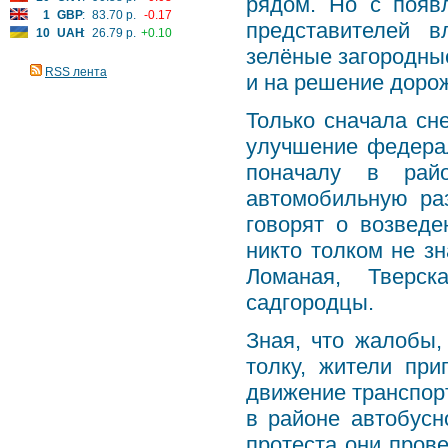
рядом. Но с появ
1
GBP
:
83.70 р.
-0.17
представителей в
10
UAH
:
26.79 р.
+0.10
зелёные загородны
RSS лента
и на решение дорож
Только сначала сн
улучшение федерал
поначалу в райо
автомобильную раз
говорят о возведе
никто толком не зн
Ломаная, Тверс
садгородцы.
Зная, что жалобы,
толку, жители пр
движение транспор
в районе автобусн
протеста они пров