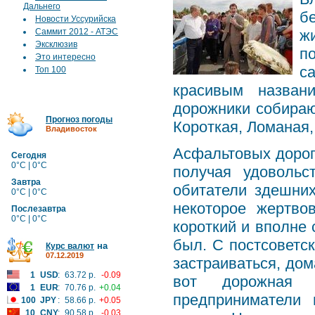
Дальнего
б
Новости Уссурийска
Саммит 2012 - АТЭС
ж
Эксклюзив
п
Это интересно
с
Топ 100
красивым назван
дорожники собираю
Прогноз погоды
Короткая, Ломаная
Владивосток
Асфальтовых дорог 
Сегодня
0°C | 0°C
получая удовольс
Завтра
обитатели здешни
0°C | 0°C
некоторое жертво
Послезавтра
0°C | 0°C
короткий и вполне
был. С постсоветс
на
Курс валют
07.12.2019
застраиваться, дом
1
USD
:
63.72 р.
-0.09
вот дорожная 
1
EUR
:
70.76 р.
+0.04
предприниматели 
100
JPY
:
58.66 р.
+0.05
10
CNY
:
90.58 р.
-0.03