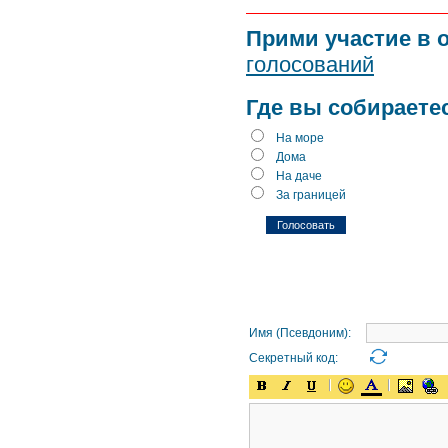
Прими участие в 
голосований
Где вы собираете
На море
Дома
На даче
За границей
Имя (Псевдоним):
Секретный код: