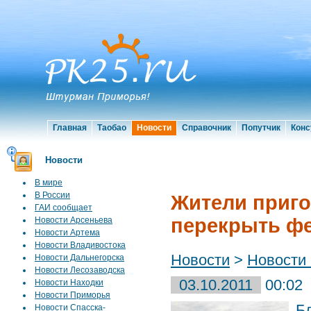
Главная
Таобао
Новости
Справочник
Попутчик
Конс
Новости
В мире
В России
Жители приго
ГАИ сообщает
перекрыть ф
Новости Арсеньева
Новости Артема
Новости Владивостока
Новости
>
Новости
Новости Дальнегорска
Новости Лесозаводска
03.10.2011
00:02
Новости Находки
Новости Приморья
Б
Новости Спасска-