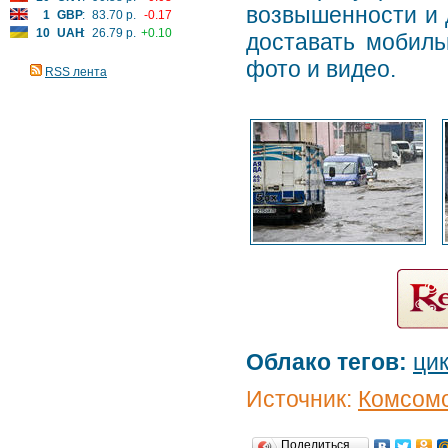
возвышенности и 
1
GBP
:
83.70 р.
-0.17
10
UAH
:
26.79 р.
+0.10
доставать мобиль
фото и видео.
RSS лента
Облако тегов:
ци
Источник:
Комсомо
Поделиться…