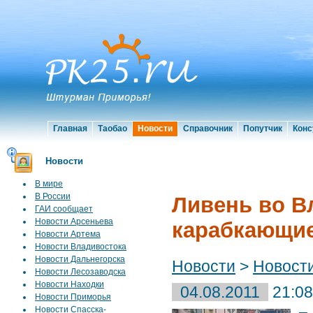
Главная
Таобао
Новости
Справочник
Попутчик
Конс
Новости
В мире
В России
Ливень во В
ГАИ сообщает
Новости Арсеньева
карабкающие
Новости Артема
Новости Владивостока
Новости Дальнегорска
Новости
>
Новост
Новости Лесозаводска
Новости Находки
04.08.2011
21:08
Новости Приморья
Новости Спасска-