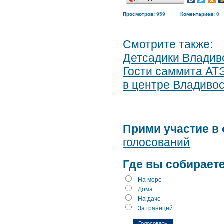
Просмотров:
959
Коментариев:
0
Смотрите также:
Детсадики Владив
Гости саммита АТ
в центре Владиво
Прими участие в
голосований
Где вы собираете
На море
Дома
На даче
За границей