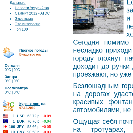
Е
Дальнего
Новости Уссурийска
з
Саммит 2012 - АТЭС
и
Эксклюзив
Это интересно
п
Топ 100
х
Сегодня помимо 
несладко приходи
Прогноз погоды
Владивосток
городу глохнут п
доходит до ручки
Сегодня
0°C | 0°C
проезжают, но уже
Завтра
0°C | 0°C
Безлошадным горо
Послезавтра
на дорогах удаст
0°C | 0°C
красивых фонтан
на
Курс валют
07.12.2019
автомобилями, не 
1
USD
:
63.72 р.
-0.09
Ощущая себя почти
1
EUR
:
70.76 р.
+0.04
100
JPY
:
58.66 р.
+0.05
на тротуарах,
10
CNY
:
90.58 р.
-0.03