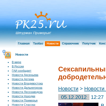
Главная
Таобао
Новости
Справочник
Попутчик
Конс
Новости
В мире
В России
Сексапильны
ГАИ сообщает
добродетель
Новости Арсеньева
Новости Артема
Новости Владивостока
Новости
>
Новости
Новости Дальнегорска
Новости Лесозаводска
05.12.2012
12:27
Новости Находки
Новости Приморья
В
Новости Спасска-