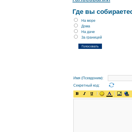
Где вы собираете
На море
Дома
На даче
За границей
Имя (Псевдоним):
Секретный код: