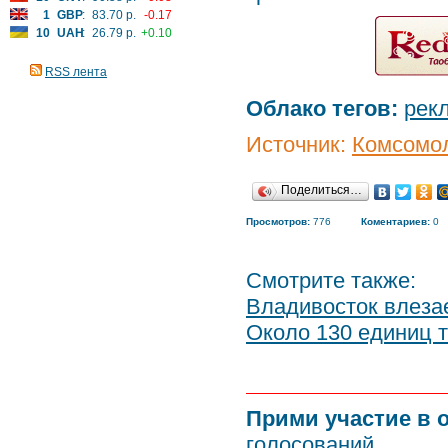
1
GBP
:
83.70 р.
-0.17
10
UAH
:
26.79 р.
+0.10
RSS лента
Облако тегов:
рек
Источник:
Комсомол
Поделиться…
Просмотров:
776
Коментариев:
0
Смотрите также:
Владивосток влезае
Около 130 единиц т
Прими участие в 
голосований