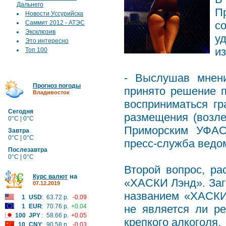
Дальнего
П
Новости Уссурийска
Саммит 2012 - АТЭС
с
Эксклюзив
у
Это интересно
и
Топ 100
- Выслушав мнени
Прогноз погоды
принято решение п
Владивосток
восприниматься гр
Сегодня
размещения (возле
0°C | 0°C
Приморским УФАС 
Завтра
0°C | 0°C
пресс-служба ведо
Послезавтра
0°C | 0°C
Второй вопрос, р
на
Курс валют
«ХАСКИ Лэнд». Загв
07.12.2019
названием «ХАСКИ»
1
USD
:
63.72 р.
-0.09
1
EUR
:
70.76 р.
+0.04
не является ли р
100
JPY
:
58.66 р.
+0.05
крепкого алкоголя.
10
CNY
:
90.58 р.
-0.03