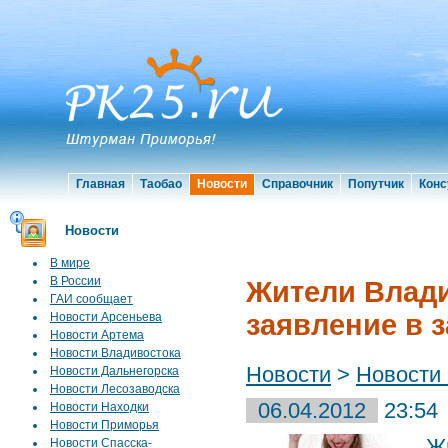
Главная
Таобао
Новости
Справочник
Попутчик
Конс
Новости
В мире
В России
Жители Влади
ГАИ сообщает
заявление в з
Новости Арсеньева
Новости Артема
Новости Владивостока
Новости
>
Новости
Новости Дальнегорска
Новости Лесозаводска
06.04.2012
23:54
Новости Находки
Новости Приморья
Ж
Новости Спасска-