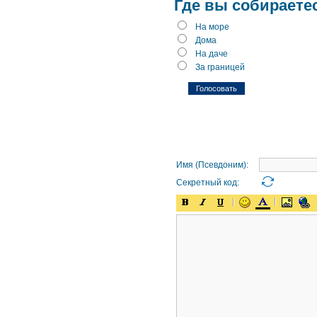
Где вы собираете
На море
Дома
На даче
За границей
Имя (Псевдоним):
Секретный код: