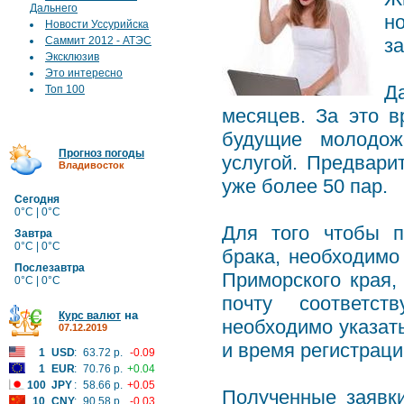
Дальнего
н
Новости Уссурийска
Саммит 2012 - АТЭС
за
Эксклюзив
Это интересно
Д
Топ 100
месяцев. За это 
будущие молодож
Прогноз погоды
услугой. Предвари
Владивосток
уже более 50 пар.
Сегодня
0°C | 0°C
Для того чтобы п
Завтра
0°C | 0°C
брака, необходимо
Послезавтра
Приморского края,
0°C | 0°C
почту соответст
на
Курс валют
необходимо указат
07.12.2019
и время регистраци
1
USD
:
63.72 р.
-0.09
1
EUR
:
70.76 р.
+0.04
100
JPY
:
58.66 р.
+0.05
Полученные заявк
10
CNY
:
90.58 р.
-0.03