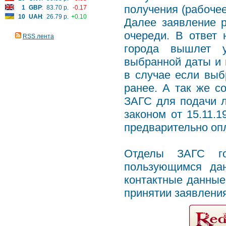
получения (рабочее
1
GBP
:
83.70 р.
-0.17
10
UAH
:
26.79 р.
+0.10
Далее заявление р
очереди. В ответ
RSS лента
города вышлет у
выбранной даты и 
в случае если выб
ранее. А так же с
ЗАГС для подачи л
законом от 15.11.
предварительно оп
Отделы ЗАГС го
пользующимся дан
контактные данные
принятии заявления