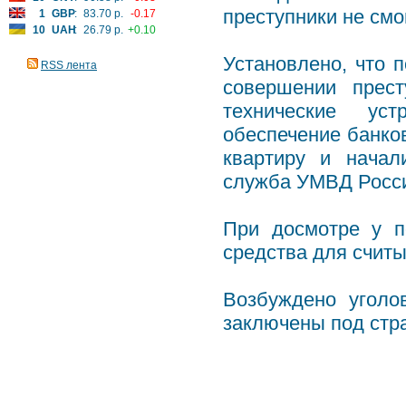
преступники не смо
1
GBP
:
83.70 р.
-0.17
10
UAH
:
26.79 р.
+0.10
Установлено, что 
RSS лента
совершении прест
технические ус
обеспечение банко
квартиру и начал
служба УМВД России
При досмотре у п
средства для счит
Возбуждено уголо
заключены под стр