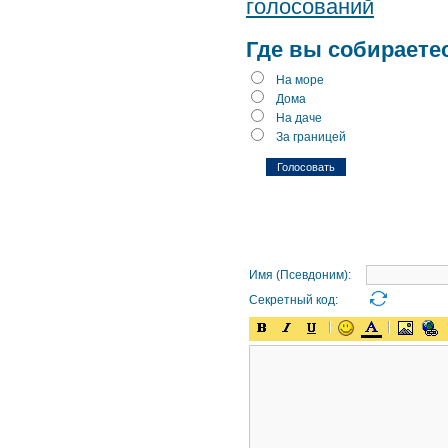
голосований
Где вы собираете
На море
Дома
На даче
За границей
Имя (Псевдоним):
Секретный код: