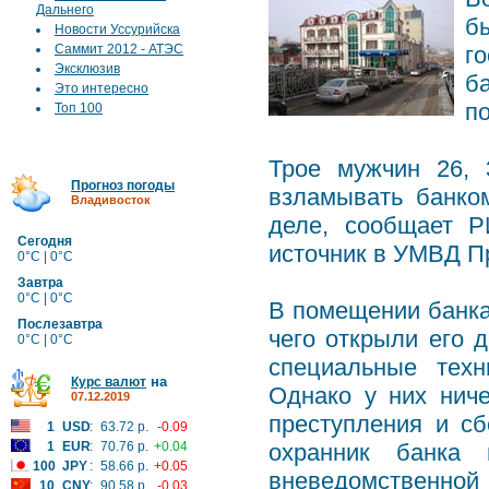
Дальнего
б
Новости Уссурийска
Саммит 2012 - АТЭС
г
Эксклюзив
б
Это интересно
п
Топ 100
Трое мужчин 26, 
Прогноз погоды
взламывать банко
Владивосток
деле, сообщает 
Сегодня
источник в УМВД П
0°C | 0°C
Завтра
0°C | 0°C
В помещении банка
Послезавтра
чего открыли его 
0°C | 0°C
специальные техн
на
Курс валют
Однако у них нич
07.12.2019
преступления и с
1
USD
:
63.72 р.
-0.09
1
EUR
:
70.76 р.
+0.04
охранник банка 
100
JPY
:
58.66 р.
+0.05
вневедомственно
10
CNY
:
90.58 р.
-0.03