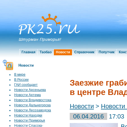
Главная
Таобао
Новости
Справочник
Попутчик
Конс
Новости
В мире
В России
Заезжие граб
ГАИ сообщает
в центре Вла
Новости Арсеньева
Новости Артема
Новости Владивостока
Новости
>
Новости
Новости Дальнегорска
Новости Лесозаводска
06.04.2016
17:03
Новости Находки
Новости Приморья
В
Новости Спасска-