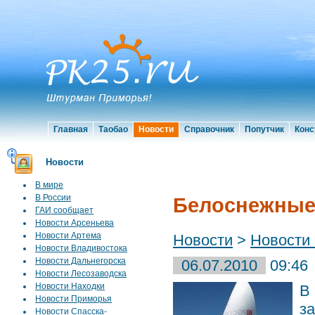
Главная
Таобао
Новости
Справочник
Попутчик
Конс
Новости
В мире
В России
Белоснежные 
ГАИ сообщает
Новости Арсеньева
Новости Артема
Новости
>
Новости
Новости Владивостока
Новости Дальнегорска
06.07.2010
09:46
Новости Лесозаводска
Новости Находки
В
Новости Приморья
з
Новости Спасска-