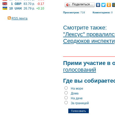
1
GBP
:
83.70 р.
-0.17
Поделиться…
10
UAH
:
26.79 р.
+0.10
Просмотров:
718
Коментариев:
0
RSS лента
Смотрите также:
"Лексус" провалилс
Сердюков инспекти
Прими участие в 
голосований
Где вы собираете
На море
Дома
На даче
За границей