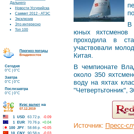
Дальнего
п
Новости Уссурийска
п
Саммит 2012 - АТЭС
Эксклюзив
В
Это интересно
Топ 100
юных яхтсменов н
проходила в ста
участвовали моло
Прогноз погоды
Китая.
Владивосток
В чемпионате Вла
Сегодня
0°C | 0°C
около 350 яхтсме
Завтра
воду на яхтах клас
0°C | 0°C
"Четвертьтонник", 
Послезавтра
0°C | 0°C
на
Курс валют
07.12.2019
1
USD
:
63.72 р.
-0.09
1
EUR
:
70.76 р.
+0.04
Источник:
Пресс-сл
100
JPY
:
58.66 р.
+0.05
10
CNY
:
90.58 р.
-0.03