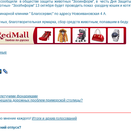
 сообщили в обществе защиты животных "Зооинформ", в честь Дня Защи
отных- "ЗооИнформ" 13 октября будет проводить показ -раздачу кошек и котят
нарной клиники " Благосервис" по адресу Новоивановская 4 А.
тных, благотворительная ярмарка, сбор средств животным, попавшим в беду.
тные
 летучими фонариками
 решила дорожных проблем приморской столицы?
но мнение каждого!
Итоги и архив голосований
тний отпуск?