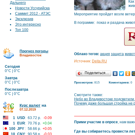
Как
Дальнего
жив
Новости Уссурийска
Саммит 2012 - АТЭС
Мероприятие пройдет возле ветери
Эксклюзив
В пограмме: показ и раздача живо
Это интересно
Топ 100
Прогноз погоды
Облако тегов:
акция
защита
живо
Владивосток
Источник:
Deita.RU
Сегодня
0°C | 0°C
Поделиться…
Завтра
0°C | 0°C
Просмотров:
815
Коментариев:
0
Послезавтра
0°C | 0°C
Смотрите также:
Небо во Владивостоке подсветили
Почему даже большая стройка не
на
Курс валют
07.12.2019
1
USD
:
63.72 р.
-0.09
Прими участие в опросе
, нам важ
1
EUR
:
70.76 р.
+0.04
100
JPY
:
58.66 р.
+0.05
Где вы собираетесь провести ле
10
CNY
:
90.58 р.
-0.03