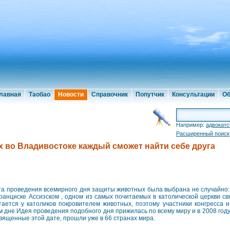
лавная
Таобао
Новости
Справочник
Попутчик
Консультации
Об
Например:
адвокатс
Расширенный поиск
 во Владивостоке каждый сможет найти себе друга
а проведения всемирного дня защиты животных была выбрана не случайно:
ранциске Ассизском , одном из самых почитаемых в католической церкви св
тается у католиков покровителем животных, поэтому участники конгресса 
м дне.Идея проведения подобного дня прижилась по всему миру и в 2008 год
вященные этой дате, прошли уже в 66 странах мира.