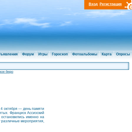
Вход
Регистрация
ъявления
Форум
Игры
Гороскоп
Фотоальбомы
Карта
Опросы
кое бюро
 4 октября — день памяти
ятых. Франциск Ассизский
и остановились именно на
у различные мероприятия,