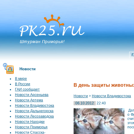
Г
Новости
В мире
В России
В день защиты животных
ГАИ сообщает
Новости Арсеньева
Новости
>
Новости Владивостока
Новости Артема
06.10.2012
22:40
Новости Владивостока
Дат
Новости Дальнегорска
о Ф
Новости Лесозаводска
счи
Новости Находки
это
Новости Приморья
пос
Новости Спасска-