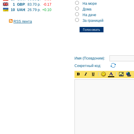
На море
1
GBP
:
83.70 р.
-0.17
Дома
10
UAH
:
26.79 р.
+0.10
На даче
За границей
RSS лента
Имя (Псевдоним):
Секретный код: