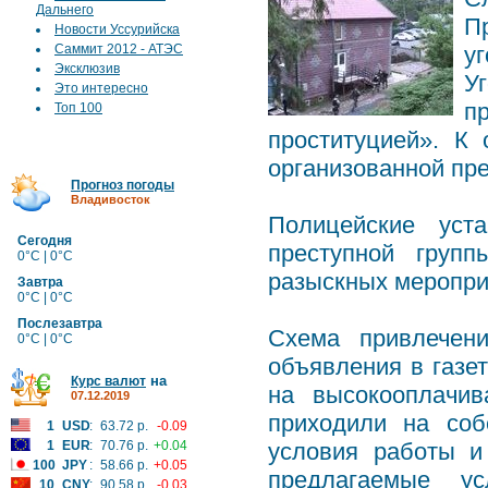
Дальнего
П
Новости Уссурийска
Саммит 2012 - АТЭС
у
Эксклюзив
У
Это интересно
п
Топ 100
проституцией». К 
организованной пр
Прогноз погоды
Владивосток
Полицейские уст
Сегодня
преступной групп
0°C | 0°C
разыскных меропри
Завтра
0°C | 0°C
Послезавтра
Схема привлечен
0°C | 0°C
объявления в газ
на
Курс валют
на высокооплачив
07.12.2019
приходили на соб
1
USD
:
63.72 р.
-0.09
1
EUR
:
70.76 р.
+0.04
условия работы и
100
JPY
:
58.66 р.
+0.05
предлагаемые у
10
CNY
:
90.58 р.
-0.03