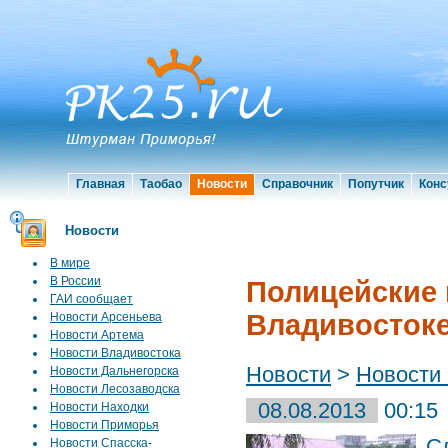
Главная
Таобао
Новости
Справочник
Попутчик
Конс
Новости
В мире
В России
Полицейские 
ГАИ сообщает
Владивосток
Новости Арсеньева
Новости Артема
Новости Владивостока
Новости
>
Новости
Новости Дальнегорска
Новости Лесозаводска
08.08.2013
00:15
Новости Находки
Новости Приморья
С
Новости Спасска-