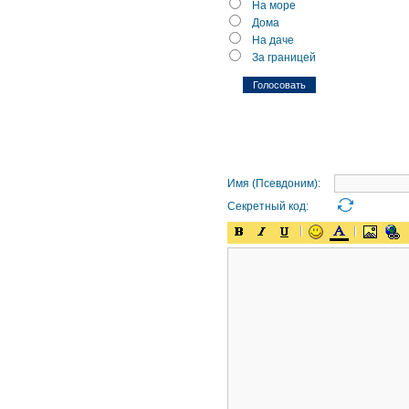
На море
Дома
На даче
За границей
Имя (Псевдоним):
Секретный код: