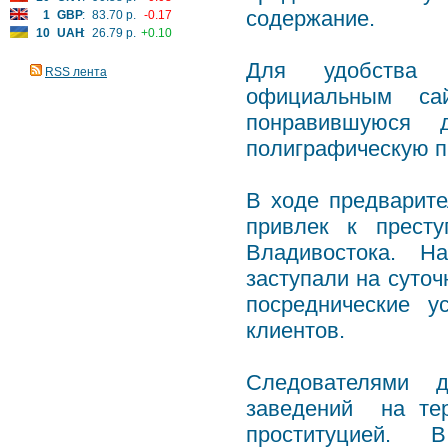
содержание.
1
GBP
:
83.70 р.
-0.17
10
UAH
:
26.79 р.
+0.10
Для удобства п
RSS лента
официальным с
понравившуюся д
полиграфическую п
В ходе предварит
привлек к прест
Владивостока. На
заступали на суточ
посреднические 
клиентов.
Следователями д
заведений на тер
проституцией. В