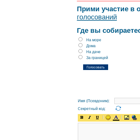
Прими участие в 
голосований
Где вы собираете
На море
Дома
На даче
За границей
Имя (Псевдоним):
Секретный код: