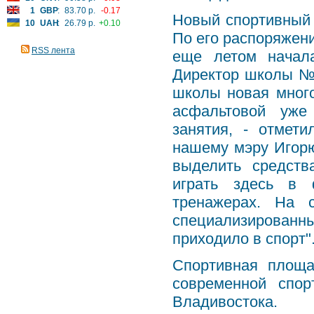
1
GBP
:
83.70 р.
-0.17
Новый спортивный 
10
UAH
:
26.79 р.
+0.10
По его распоряжен
RSS лента
еще летом начала
Директор школы №6
школы новая много
асфальтовой уже
занятия, - отмет
нашему мэру Игорю
выделить средств
играть здесь в 
тренажерах. На 
специализирован
приходило в спорт"
Спортивная площа
современной спор
Владивостока.