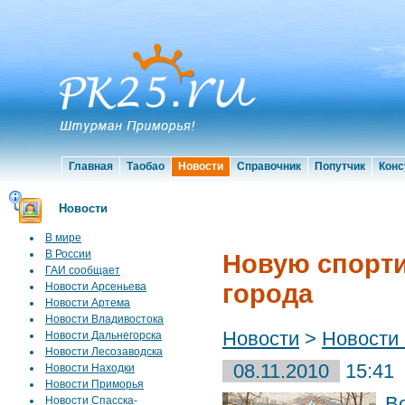
Главная
Таобао
Новости
Справочник
Попутчик
Конс
Новости
В мире
В России
Новую спорти
ГАИ сообщает
города
Новости Арсеньева
Новости Артема
Новости Владивостока
Новости
>
Новости
Новости Дальнегорска
Новости Лесозаводска
08.11.2010
15:41
Новости Находки
Новости Приморья
В
Новости Спасска-