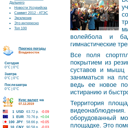
Дальнего
у
Новости Уссурийска
Саммит 2012 - АТЭС
с
Эксклюзив
т
Это интересно
м
Топ 100
волейбола и бад
гимнастические тр
Прогноз погоды
Владивосток
Все поля спортп
покрытием из рези
Сегодня
0°C | 0°C
суставов и мышц 
Завтра
заниматься на пл
0°C | 0°C
ведь ее новое по
Послезавтра
0°C | 0°C
истиранию и быстр
на
Курс валют
Территория площа
07.12.2019
видеонаблюдения
1
USD
:
63.72 р.
-0.09
оборудованный мо
1
EUR
:
70.76 р.
+0.04
100
JPY
:
58.66 р.
+0.05
площадке. Это пом
10
CNY
:
90.58 р.
-0.03