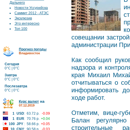
Дальнего
и
Новости Уссурийска
Саммит 2012 - АТЭС
ст
Эксклюзив
п
Это интересно
к
Топ 100
совещании застрой
администрации При
Прогноз погоды
Владивосток
Как сообщил руков
Сегодня
надзора и контрол
0°C | 0°C
края Михаил Михай
Завтра
0°C | 0°C
отчитываться о со
Послезавтра
информировать до
0°C | 0°C
ходе работ.
на
Курс валют
07.12.2019
Отметим, вице-гу
1
USD
:
63.72 р.
-0.09
1
EUR
:
70.76 р.
+0.04
Балан регулярно
100
JPY
:
58.66 р.
+0.05
строительные р
10
CNY
:
90.58 р.
-0.03