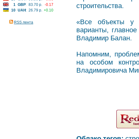
строительства.
1
GBP
:
83.70 р.
-0.17
10
UAH
:
26.79 р.
+0.10
«Все объекты у 
RSS лента
варианты, главное
Владимир Балан.
Напомним, пробле
на особом контр
Владимировича Ми
Облако тегов:
стр