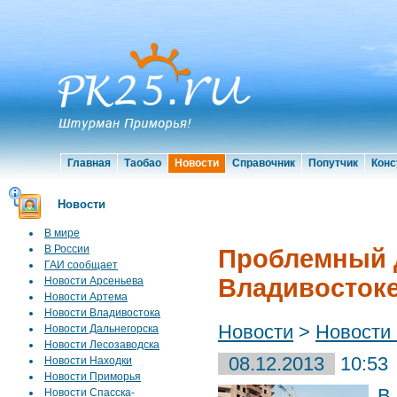
Главная
Таобао
Новости
Справочник
Попутчик
Конс
Новости
В мире
В России
Проблемный д
ГАИ сообщает
Владивостоке
Новости Арсеньева
Новости Артема
Новости Владивостока
Новости
>
Новости
Новости Дальнегорска
Новости Лесозаводска
08.12.2013
10:53
Новости Находки
Новости Приморья
В
Новости Спасска-