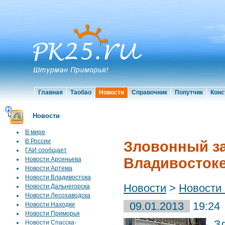
Главная
Таобао
Новости
Справочник
Попутчик
Конс
Новости
В мире
В России
Зловонный за
ГАИ сообщает
Владивостоке
Новости Арсеньева
Новости Артема
Новости Владивостока
Новости
>
Новости
Новости Дальнегорска
Новости Лесозаводска
09.01.2013
19:24
Новости Находки
Новости Приморья
З
Новости Спасска-