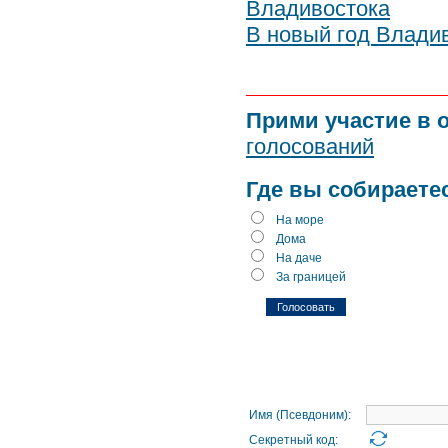
Владивостока
В новый год Владив
Прими участие в 
голосований
Где вы собираете
На море
Дома
На даче
За границей
Имя (Псевдоним):
Секретный код: