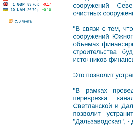
сооружений Севе
1
GBP
:
83.70 р.
-0.17
10
UAH
:
26.79 р.
+0.10
очистных сооружен
RSS лента
"В связи с тем, ч
сооружений Южног
объемах финансиро
строительства бу
источников финанси
Это позволит устра
"В рамках прове
переврезка кан
Светланской и Дал
позволит устрани
"Дальзаводская", -