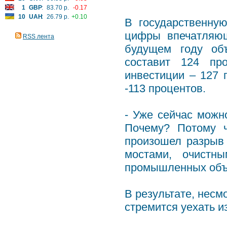
1
GBP
:
83.70 р.
-0.17
10
UAH
:
26.79 р.
+0.10
В государственну
цифры впечатляющ
RSS лента
будущем году об
составит 124 пр
инвестиции – 127
-113 процентов.
- Уже сейчас можно
Почему? Потому ч
произошел разрыв
мостами, очистн
промышленных объе
В результате, несм
стремится уехать и