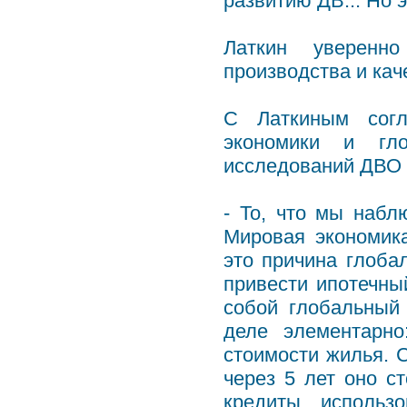
развитию ДВ... Но э
Латкин уверенно
производства и кач
С Латкиным согл
экономики и гло
исследований ДВО 
- То, что мы набл
Мировая экономика
это причина глоба
привести ипотечны
собой глобальный
деле элементарно
стоимости жилья. 
через 5 лет оно с
кредиты, использ