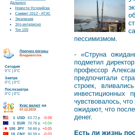
Дальнего
э
Новости Уссурийска
Саммит 2012 - АТЭС
о
Эксклюзив
с
Это интересно
с
Топ 100
пессимизмом.
Прогноз погоды
- «Струна ожидан
Владивосток
подметил директор
Сегодня
профессор Алекса
0°C | 0°C
предпочитали стра
Завтра
0°C | 0°C
строек, вливалис
Послезавтра
инвестиционных п
0°C | 0°C
чувствовалось, что
на
Курс валют
ожидают, что посл
07.12.2019
денег.
1
USD
:
63.72 р.
-0.09
1
EUR
:
70.76 р.
+0.04
100
JPY
:
58.66 р.
+0.05
Есть ли жизнь по
10
CNY
:
90.58 р.
-0.03