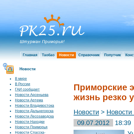
Главная
Таобао
Новости
Справочник
Попутчик
Конс
Новости
В мире
В России
Приморские э
ГАИ сообщает
жизнь резко 
Новости Арсеньева
Новости Артема
Новости Владивостока
Новости
>
Новости
Новости Дальнегорска
Новости Лесозаводска
09.07.2012
18:39
Новости Находки
Новости Приморья
У
Новости Спасска-