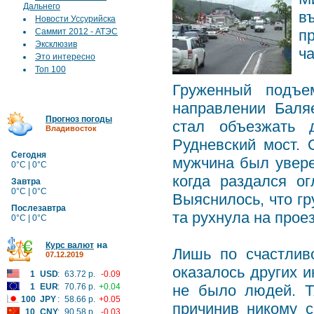
Дальнего
в
Новости Уссурийска
Саммит 2012 - АТЭС
п
Эксклюзив
ча
Это интересно
Топ 100
Груженный подъе
направлении Баля
Прогноз погоды
стал объезжать 
Владивосток
Рудневский мост. 
Сегодня
мужчина был увере
0°C | 0°C
когда раздался ог
Завтра
0°C | 0°C
Выяснилось, что г
Послезавтра
та рухнула на прое
0°C | 0°C
на
Курс валют
Лишь по счастлив
07.12.2019
оказалось других 
1
USD
:
63.72 р.
-0.09
1
EUR
:
70.76 р.
+0.04
не было людей. Т
100
JPY
:
58.66 р.
+0.05
причинив никому с
10
CNY
:
90.58 р.
-0.03