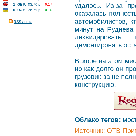
удалось. Из-за п
1
GBP
:
83.70 р.
-0.17
10
UAH
:
26.79 р.
+0.10
оказалась полност
автомобилистов, к
RSS лента
минут на Руднева
ликвидировать
демонтировать ост
Вскоре на этом мес
но как долго он пр
грузовик за не пол
конструкцию.
Облако тегов:
мос
Источник:
ОТВ При