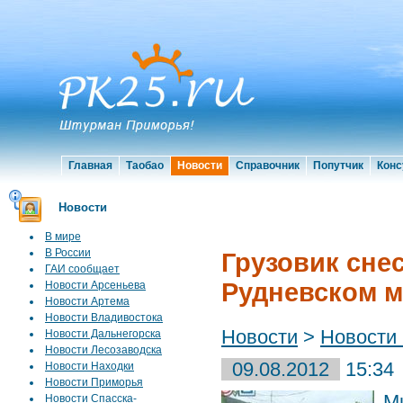
Главная
Таобао
Новости
Справочник
Попутчик
Конс
Новости
В мире
В России
Грузовик сне
ГАИ сообщает
Рудневском м
Новости Арсеньева
Новости Артема
Новости Владивостока
Новости
>
Новости
Новости Дальнегорска
Новости Лесозаводска
09.08.2012
15:34
Новости Находки
Новости Приморья
М
Новости Спасска-