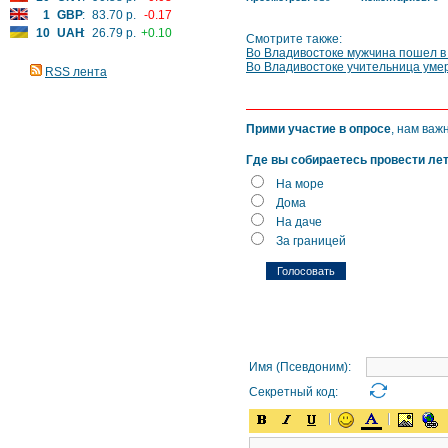
1
GBP
:
83.70 р.
-0.17
10
UAH
:
26.79 р.
+0.10
Смотрите также:
Во Владивостоке мужчина пошел в
Во Владивостоке учительница умер
RSS лента
Прими участие в опросе
, нам важ
Где вы собираетесь провести ле
На море
Дома
На даче
За границей
Имя (Псевдоним):
Секретный код: