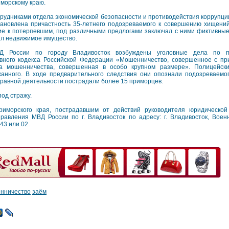
морскому краю.
рудниками отдела экономической безопасности и противодействия коррупц
становлена причастность 35-летнего подозреваемого к совершению хищени
ие к потерпевшим, под различными предлогами заключал с ними фиктивны
ал недвижимое имущество.
Д России по городу Владивосток возбуждены уголовные дела по пр
вного кодекса Российской Федерации «Мошенничество, совершенное с пр
а мошенничества, совершенная в особо крупном размере». Полицейск
анного. В ходе предварительного следствия они опознали подозреваем
правной деятельности пострадали более 15 приморцев.
под стражу.
риморского края, пострадавшим от действий руководителя юридическ
авления МВД России по г. Владивосток по адресу: г. Владивосток, Воен
43 или 02.
нничество
заём