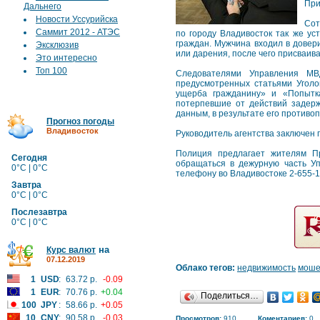
При
Дальнего
Новости Уссурийска
Сот
Саммит 2012 - АТЭС
по городу Владивосток так же у
граждан. Мужчина входил в довер
Эксклюзив
или дарения, после чего присваив
Это интересно
Топ 100
Следователями Управления МВ
предусмотренных статьями Уголо
ущерба гражданину» и «Попытк
потерпевшие от действий задерж
данным, в результате его противо
Прогноз погоды
Владивосток
Руководитель агентства заключен 
Полиция предлагает жителям П
Сегодня
обращаться в дежурную часть Упр
0°C | 0°C
телефону во Владивостоке 2-655-1
Завтра
0°C | 0°C
Послезавтра
0°C | 0°C
на
Курс валют
07.12.2019
Облако тегов:
недвижимость
моше
1
USD
:
63.72 р.
-0.09
1
EUR
:
70.76 р.
+0.04
Поделиться…
100
JPY
:
58.66 р.
+0.05
10
CNY
:
90.58 р.
-0.03
Просмотров:
910
Коментариев:
0