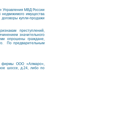
ии Управления МВД России
й недвижимого имущества
е договоры купли-продажи
изнакам преступлений,
ичинением значительного
ими опрошены граждане,
ого. По предварительным
ой фирмы ООО «Алмаро»,
ное шоссе, д.24, либо по