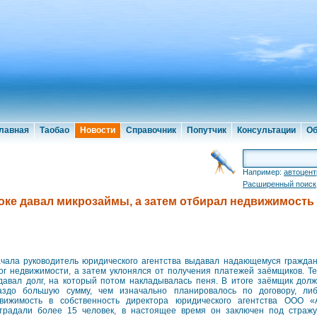
лавная
Таобао
Новости
Справочник
Попутчик
Консультации
Об
Например:
автоцент
Расширенный поиск
ке давал микрозаймы, а затем отбирал недвижимость
чала руководитель юридического агентства выдавал надающемуся гражда
ог недвижимости, а затем уклонялся от получения платежей заёмщиков. Т
давал долг, на который потом накладывалась пеня. В итоге заёмщик дол
аздо большую сумму, чем изначально планировалось по договору, ли
вижимость в собственность директора юридического агентства ООО 
традали более 15 человек, в настоящее время он заключен под страж