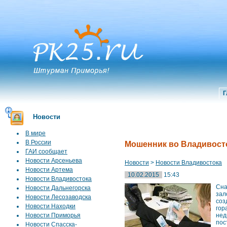
Г
Новости
В мире
В России
Мошенник во Владивосто
ГАИ сообщает
Новости Арсеньева
Новости
>
Новости Владивостока
Новости Артема
10.02.2015
15:43
Новости Владивостока
Сна
Новости Дальнегорска
зал
Новости Лесозаводска
соз
Новости Находки
гор
Новости Приморья
нед
пос
Новости Спасска-