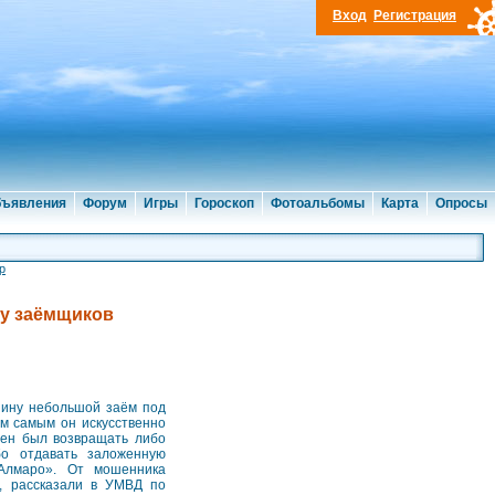
Вход
Регистрация
ъявления
Форум
Игры
Гороскоп
Фотоальбомы
Карта
Опросы
р
 у заёмщиков
нину небольшой заём под
ем самым он искусственно
жен был возвращать либо
бо отдавать заложенную
«Алмаро». От мошенника
у, рассказали в УМВД по