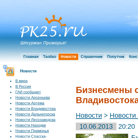
Главная
Таобао
Новости
Справочник
Попутчик
Конс
Новости
В мире
В России
Бизнесмены с
ГАИ сообщает
Владивосток
Новости Арсеньева
Новости Артема
Новости Владивостока
Новости
>
Новости
Новости Дальнегорска
Новости Лесозаводска
10.06.2013
20:20
Новости Находки
Новости Приморья
Б
Новости Спасска-