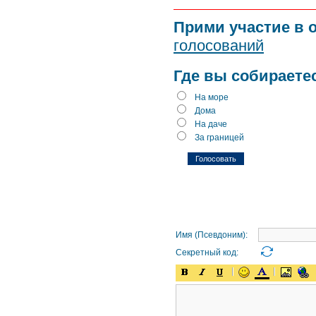
Прими участие в 
голосований
Где вы собираете
На море
Дома
На даче
За границей
Имя (Псевдоним):
Секретный код: