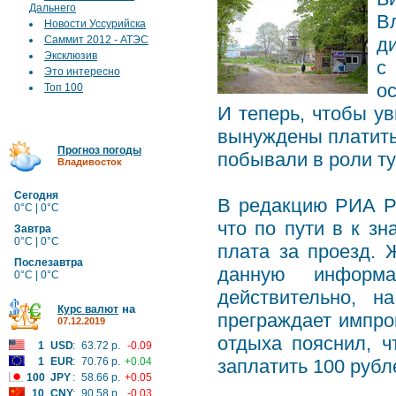
Дальнего
В
Новости Уссурийска
Саммит 2012 - АТЭС
д
Эксклюзив
с
Это интересно
ос
Топ 100
И теперь, чтобы ув
вынуждены платить
Прогноз погоды
побывали в роли ту
Владивосток
Сегодня
В редакцию РИА Pr
0°C | 0°C
что по пути в к з
Завтра
0°C | 0°C
плата за проезд. 
Послезавтра
данную информ
0°C | 0°C
действительно, н
на
Курс валют
преграждает импро
07.12.2019
отдыха пояснил, 
1
USD
:
63.72 р.
-0.09
1
EUR
:
70.76 р.
+0.04
заплатить 100 рубл
100
JPY
:
58.66 р.
+0.05
10
CNY
:
90.58 р.
-0.03