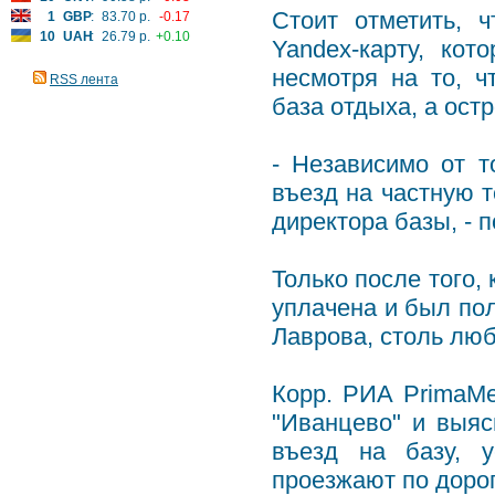
Стоит отметить, 
1
GBP
:
83.70 р.
-0.17
10
UAH
:
26.79 р.
+0.10
Yandex-карту, кот
несмотря на то, 
RSS лента
база отдыха, а остр
- Независимо от т
въезд на частную 
директора базы, - 
Только после того,
уплачена и был пол
Лаврова, столь лю
Корр. РИА PrimaMe
"Иванцево" и выя
въезд на базу, 
проезжают по доро