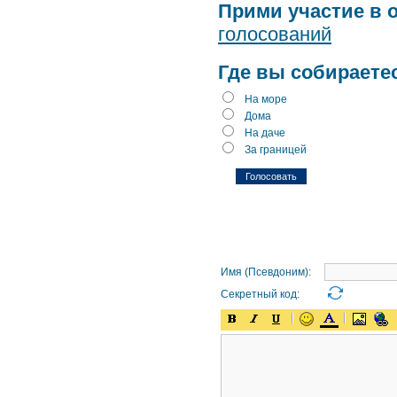
Прими участие в 
голосований
Где вы собираете
На море
Дома
На даче
За границей
Имя (Псевдоним):
Секретный код: