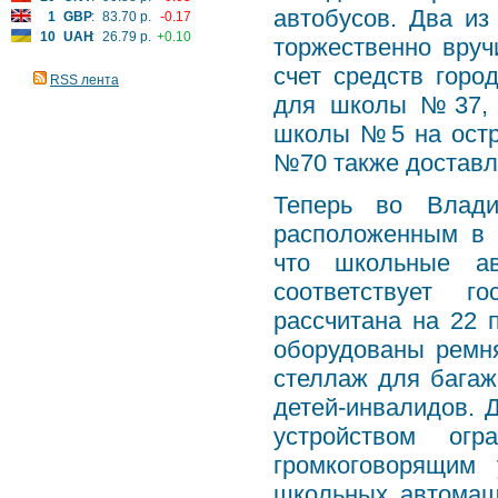
автобусов. Два и
1
GBP
:
83.70 р.
-0.17
10
UAH
:
26.79 р.
+0.10
торжественно вруч
счет средств гор
RSS лента
для школы №37, р
школы №5 на остр
№70 также доставл
Теперь во Влади
расположенным в 
что школьные ав
соответствует г
рассчитана на 22 
оборудованы ремня
стеллаж для багаж
детей-инвалидов. 
устройством огр
громкоговорящим 
школьных автомаши