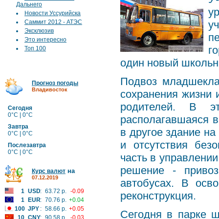
Дальнего
у
Новости Уссурийска
Саммит 2012 - АТЭС
у
Эксклюзив
п
Это интересно
г
Топ 100
один новый школьн
Подвоз младшекла
Прогноз погоды
Владивосток
сохранения жизни и
родителей. В 
Сегодня
0°C | 0°C
располагавшаяся в
Завтра
в другое здание на
0°C | 0°C
и отсутствия без
Послезавтра
0°C | 0°C
часть в управлени
решение - приво
на
Курс валют
07.12.2019
автобусах. В осв
1
USD
:
63.72 р.
-0.09
реконструкция.
1
EUR
:
70.76 р.
+0.04
100
JPY
:
58.66 р.
+0.05
Сегодня в парке ш
10
CNY
:
90.58 р.
-0.03