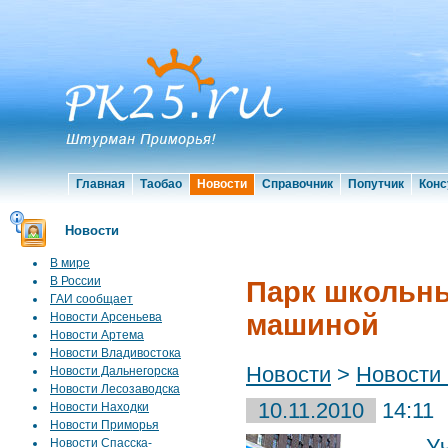
Главная
Таобао
Новости
Справочник
Попутчик
Конс
Новости
В мире
В России
Парк школьны
ГАИ сообщает
машиной
Новости Арсеньева
Новости Артема
Новости Владивостока
Новости
>
Новости
Новости Дальнегорска
Новости Лесозаводска
10.11.2010
14:11
Новости Находки
Новости Приморья
У
Новости Спасска-