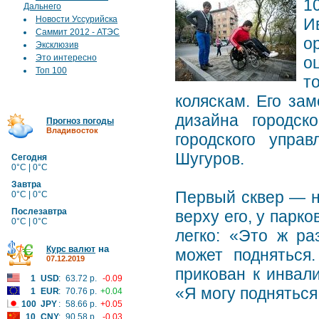
1
Дальнего
Новости Уссурийска
И
Саммит 2012 - АТЭС
о
Эксклюзив
Это интересно
о
Топ 100
т
коляскам. Его за
дизайна городск
Прогноз погоды
Владивосток
городского упра
Шугуров.
Сегодня
0°C | 0°C
Завтра
Первый сквер — н
0°C | 0°C
Послезавтра
верху его, у парк
0°C | 0°C
легко: «Это ж ра
на
Курс валют
может подняться
07.12.2019
прикован к инвали
1
USD
:
63.72 р.
-0.09
«Я могу подняться,
1
EUR
:
70.76 р.
+0.04
100
JPY
:
58.66 р.
+0.05
10
CNY
:
90.58 р.
-0.03