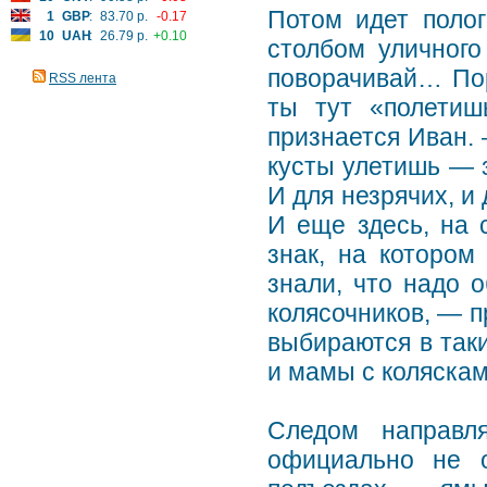
Потом идет полог
1
GBP
:
83.70 р.
-0.17
10
UAH
:
26.79 р.
+0.10
столбом уличного
поворачивай… Пор
RSS лента
ты тут «полетиш
признается Иван. 
кусты улетишь — 
И для незрячих, и 
И еще здесь, на с
знак, на которо
знали, что надо 
колясочников, — п
выбираются в таки
и мамы с коляска
Следом направл
официально не о