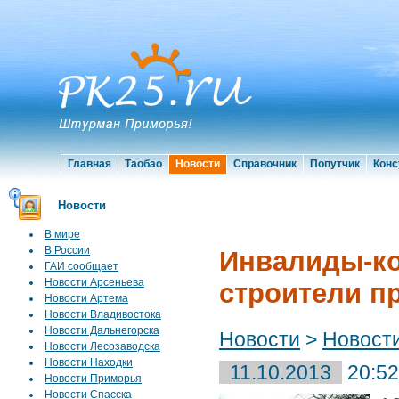
Главная
Таобао
Новости
Справочник
Попутчик
Конс
Новости
В мире
В России
Инвалиды-ко
ГАИ сообщает
Новости Арсеньева
строители п
Новости Артема
Новости Владивостока
Новости Дальнегорска
Новости
>
Новост
Новости Лесозаводска
Новости Находки
11.10.2013
20:52
Новости Приморья
Новости Спасска-