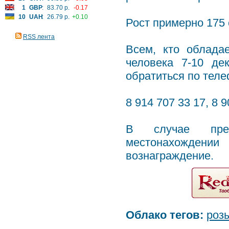
1
GBP
:
83.70 р.
-0.17
10
UAH
:
26.79 р.
+0.10
Рост примерно 175 с
RSS лента
Всем, кто облада
человека 7-10 де
обратиться по тел
8 914 707 33 17, 8 9
В случае пред
местонахождени
вознаграждение.
Облако тегов:
роз