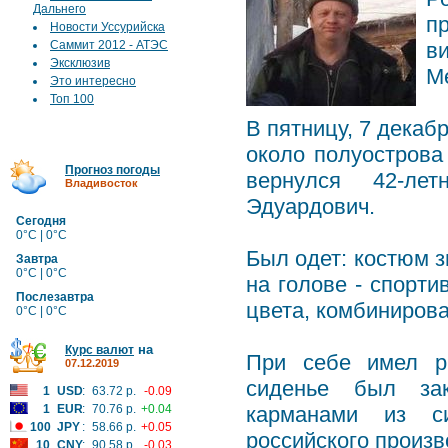
Дальнего
п
Новости Уссурийска
Саммит 2012 - АТЭС
в
Эксклюзив
М
Это интересно
Топ 100
В пятницу, 7 декаб
около полуостров
Прогноз погоды
вернулся 42-ле
Владивосток
Эдуардович.
Сегодня
0°C | 0°C
Был одет: костюм з
Завтра
0°C | 0°C
на голове - спорти
Послезавтра
цвета, комбинирова
0°C | 0°C
на
Курс валют
При себе имел р
07.12.2019
сиденье был зак
1
USD
:
63.72 р.
-0.09
1
EUR
:
70.76 р.
+0.04
карманами из си
100
JPY
:
58.66 р.
+0.05
российского произв
10
CNY
:
90.58 р.
-0.03