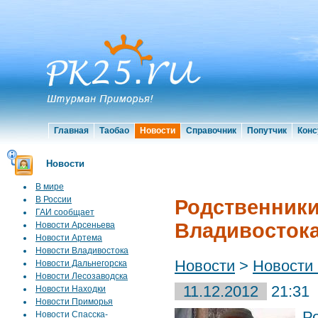
Главная
Таобао
Новости
Справочник
Попутчик
Конс
Новости
В мире
В России
Родственники
ГАИ сообщает
Владивостока
Новости Арсеньева
Новости Артема
Новости Владивостока
Новости
>
Новости
Новости Дальнегорска
Новости Лесозаводска
11.12.2012
21:31
Новости Находки
Новости Приморья
Р
Новости Спасска-