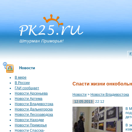
Г
Новости
В мире
В России
Спасти жизни онкобольн
ГАИ сообщает
Новости Арсеньева
Новости
>
Новости Владивостока
Новости Артема
12.05.2013
22:12
Новости Владивостока
В М
Новости Дальнегорска
под
Новости Лесозаводска
дет
Новости Находки
Новости Приморья
В э
изв
Новости Спасска-