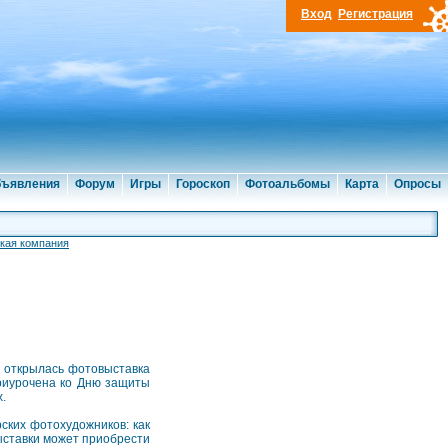
Вход
Регистрация
ъявления
Форум
Игры
Гороскоп
Фотоальбомы
Карта
Опросы
кая компания
) открылась фотовыставка
приурочена ко Дню защиты
.
ских фотохудожников: как
выставки может приобрести