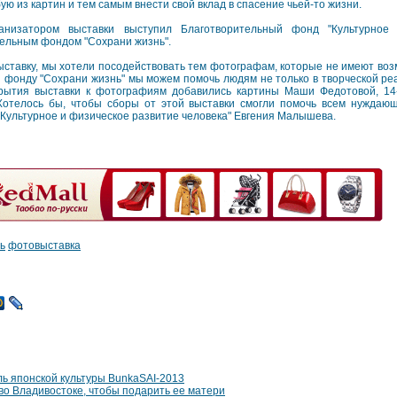
ую из картин и тем самым внести свой вклад в спасение чьей-то жизни.
анизатором выставки выступил Благотворительный фонд "Культурное
тельным фондом "Сохрани жизнь".
выставку, мы хотели посодействовать тем фотографам, которые не имеют во
 фонду "Сохрани жизнь" мы можем помочь людям не только в творческой реа
крытия выставки к фотографиям добавились картины Маши Федотовой, 14-
Хотелось бы, чтобы сборы от этой выставки смогли помочь всем нуждающ
"Культурное и физическое развитие человека" Евгения Малышева.
ь
фотовыставка
ь японской культуры BunkaSAI-2013
во Владивостоке, чтобы подарить ее матери