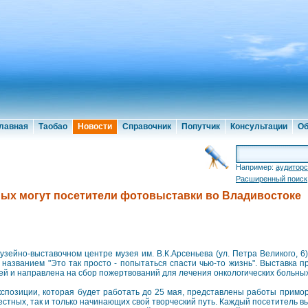
лавная
Таобао
Новости
Справочник
Попутчик
Консультации
Об
Например:
аудиторс
Расширенный поиск
ых могут посетители фотовыставки во Владивостоке
узейно-выставочном центре музея им. В.К.Арсеньева (ул. Петра Великого, 6
 названием "Это так просто - попытаться спасти чью-то жизнь". Выставка 
ей и направлена на сбор пожертвований для лечения онкологических больных
кспозиции, которая будет работать до 25 мая, представлены работы примор
естных, так и только начинающих свой творческий путь. Каждый посетитель 