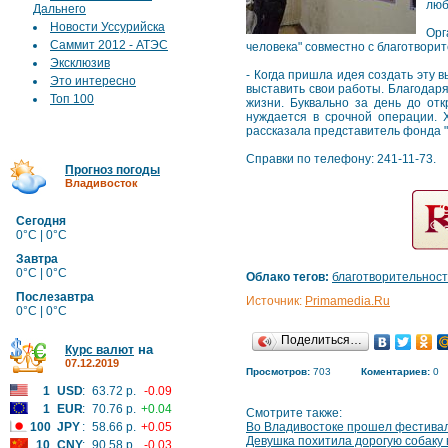
люб
Дальнего
Новости Уссурийска
Орг
Саммит 2012 - АТЭС
человека" совместно с благотвори
Эксклюзив
- Когда пришла идея создать эту 
Это интересно
выставить свои работы. Благодаря
Топ 100
жизни. Буквально за день до от
нуждается в срочной операции. 
рассказала представитель фонда 
Справки по телефону: 241-11-73.
Прогноз погоды
Владивосток
Сегодня
0°C | 0°C
Завтра
0°C | 0°C
Облако тегов:
благотворительност
Послезавтра
Источник:
Primamedia.Ru
0°C | 0°C
Поделиться…
на
Курс валют
07.12.2019
Просмотров:
703
Коментариев:
0
1
USD
:
63.72 р.
-0.09
1
EUR
:
70.76 р.
+0.04
Смотрите также:
100
JPY
:
58.66 р.
+0.05
Во Владивостоке прошел фестивал
Девушка похитила дорогую собаку 
10
CNY
:
90.58 р.
-0.03