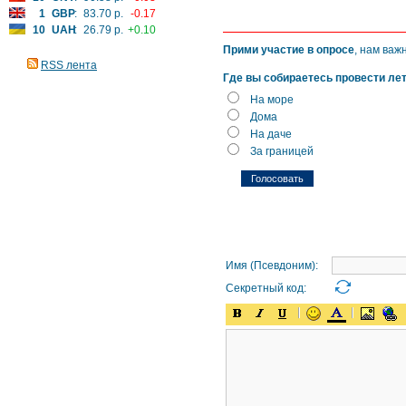
1
GBP
:
83.70 р.
-0.17
10
UAH
:
26.79 р.
+0.10
Прими участие в опросе
, нам важ
RSS лента
Где вы собираетесь провести ле
На море
Дома
На даче
За границей
Имя (Псевдоним):
Секретный код: