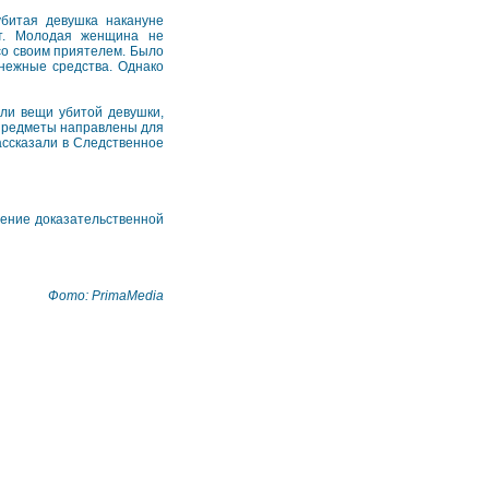
убитая девушка накануне
рт. Молодая женщина не
со своим приятелем. Было
енежные средства. Однако
ли вещи убитой девушки,
 предметы направлены для
ассказали в Следственное
ление доказательственной
Фото: PrimaMedia