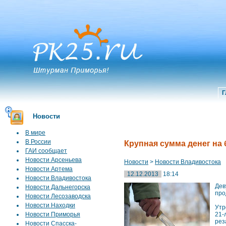
Г
Новости
В мире
В России
Крупная сумма денег на
ГАИ сообщает
Новости Арсеньева
Новости
>
Новости Владивостока
Новости Артема
12.12.2013
18:14
Новости Владивостока
Дев
Новости Дальнегорска
про
Новости Лесозаводска
Новости Находки
Утр
Новости Приморья
21-
рез
Новости Спасска-