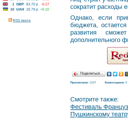
1
GBP
:
83.70 р.
-0.17
сократит расходы е
10
UAH
:
26.79 р.
+0.10
Однако, если пр
RSS лента
бюджета, остается
развития сможе
дополнительного ф
Поделиться…
Просмотров:
1207
Коментариев:
0
Смотрите также:
Фестиваль Француз
Пушкинскому театр