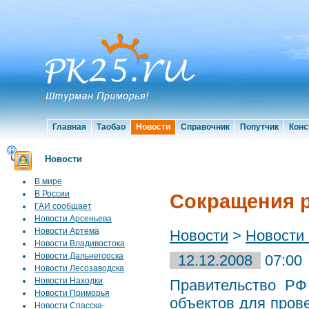
Главная
Таобао
Новости
Справочник
Попутчик
Конс
Новости
В мире
В России
Сокращения р
ГАИ сообщает
Новости Арсеньева
Новости Артема
Новости
>
Новости
Новости Владивостока
Новости Дальнегорска
12.12.2008
07:00
Новости Лесозаводска
Новости Находки
Правительство РФ
Новости Приморья
объектов для пров
Новости Спасска-