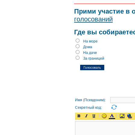
Прими участие в 
голосований
Где вы собираете
На море
Дома
На даче
За границей
Имя (Псевдоним):
Секретный код: