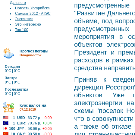
Дальнего
предусмотренные
Новости Уссурийска
"Развитие Дальнего
Саммит 2012 - АТЭС
Эксклюзив
объеме, под вопро
Это интересно
предусмотренных
Топ 100
мероприятия в ос
объектов электро
Президент и прем
Прогноз погоды
Владивосток
расходов в рамка
средства направит
Сегодня
0°C | 0°C
Приняв к сведен
Завтра
0°C | 0°C
дирекция Росстроя
Послезавтра
объектов. Уже 
0°C | 0°C
электроэнергии н
на
Курс валют
схемы "поселок Но
07.12.2019
что в совокупности
1
USD
:
63.72 р.
-0.09
1
EUR
:
70.76 р.
+0.04
а также об отказе
100
JPY
:
58.66 р.
+0.05
лиц стран-участни
10
CNY
:
90.58 р.
-0.03