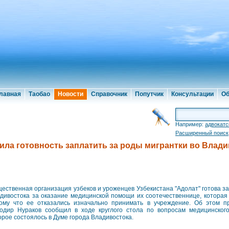
лавная
Таобао
Новости
Справочник
Попутчик
Консультации
Об
Например:
адвокатс
Расширенный поиск
ила готовность заплатить за роды мигрантки во Влади
ественная организация узбеков и уроженцев Узбекистана "Адолат" готова з
дивостока за оказание медицинской помощи их соотечественнице, которая 
ому что ее отказались изначально принимать в учреждение. Об этом п
одир Нураков сообщил в ходе круглого стола по вопросам медицинского
орое состоялось в Думе города Владивостока.