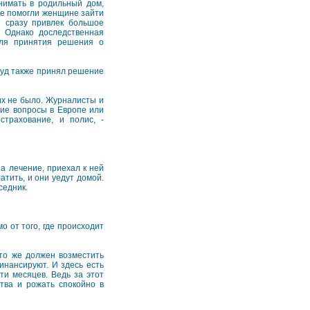
нимать в родильный дом,
ые помогли женщине зайти
й сразу привлек большое
 Однако доследственная
для принятия решения о
Суд также принял решение
 их не было. Журналисты и
кие вопросы в Европе или
страхование, и полис, -
за лечение, приехал к ней
атить, и они уедут домой.
седник.
 от того, где происходит
кто же должен возместить
нансируют. И здесь есть
ти месяцев. Ведь за этот
ства и рожать спокойно в