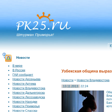
Г
Новости
В мире
В России
Узбекская община выраз
ГАИ сообщает
Новости Арсеньева
Новости
>
Новости Владивостока
Новости Артема
13.11.2013
22:24
Новости Владивостока
Общ
Новости Дальнегорска
Вла
Новости Лесозаводска
пот
Новости Находки
Бах
Новости Приморья
кот
Новости Спасска-