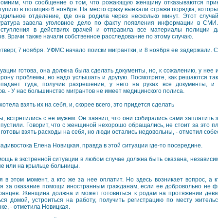
омним, что сообщение о том, что рожающую женщину отказываются при
тупило в полицию 6 ноября. На место сразу выехали стражи порядка, котор
одильное отделение, где она родила через несколько минут. Этот случа
уратура завела уголовное дело по факту появления информации в СМИ.
еступления в действиях врачей и отправила все материалы полиции 
. Врачи также начали собственное расследование по этому случаю.
верг, 7 ноября. УФМС начало поиски мигрантки, и 8 ноября ее задержали. 
туации готова, она должна была сделать документы, но, к сожалению, у нее
рону проблемы, но надо услышать и другую. Посмотрите, как решаются та
падает туда, получив разрешение, у него на руках все документы, и 
. - У нас большинство мигрантов не имеет медицинского полиса.
отела взять их на себя, и, скорее всего, это придется сделать
ы, встретились с ее мужем. Он заявил, что они собирались сами заплатить 
 пустили. Говорит, что с женщиной нехорошо обращались, не стоит за это пл
 готовы взять расходы на себя, но люди остались недовольны, - отметил собе
адивостока Елена Новицкая, правда в этой ситуации где-то посередине.
щь в экстренной ситуации в любом случае должна быть оказана, независимо
не или на крыльце больницы.
 в этом момент, а кто же за нее оплатит. Но здесь возникает вопрос, а 
я за оказание помощи иностранным гражданам, если ее добровольно не фи
ранцев. Женщина должна и может готовиться к родам на протяжении девя
ся домой, устроиться на работу, получить регистрацию по месту житель
ке, - отметила Новицкая.