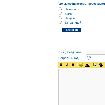
Где вы собираетесь провести ле
На море
Дома
На даче
За границей
Имя (Псевдоним):
Секретный код: