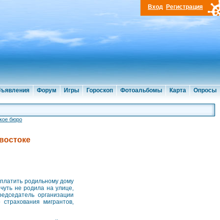
Вход
Регистрация
ъявления
Форум
Игры
Гороскоп
Фотоальбомы
Карта
Опросы
кое бюро
востоке
аплатить родильному дому
чуть не родила на улице,
редседатель организации
 страхования мигрантов,