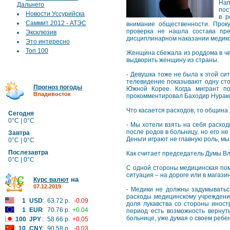
Нап
Дальнего
пос
Новости Уссурийска
в р
Саммит 2012 - АТЭС
внимание общественности. Прок
проверка не нашла состава пр
Эксклюзив
дисциплинарном наказании медиков
Это интересно
Топ 100
Женщина сбежала из роддома в чет
выдворить женщину из страны.
- Девушка тоже не была к этой си
телевидение показывают одну сто
Прогноз погоды
Южной Корее. Когда мигрант по
Владивосток
прокомментировал Баходир Нураков
Что касается расходов, то община х
Сегодня
0°C | 0°C
- Мы хотели взять на себя расход
после родов в больницу, но его не
Завтра
Деньги играют не главную роль, мы
0°C | 0°C
Послезавтра
Как считает председатель Думы Вл
0°C | 0°C
С одной стороны медицинская помо
ситуация – на дороге или в магази
на
Курс валют
07.12.2019
- Медики не должны задумываться
расходы медицинскому учреждени
1
USD
:
63.72 р.
-0.09
доля лукавства со стороны иност
1
EUR
:
70.76 р.
+0.04
период есть возможность вернуть
больнице, уже думая о своем ребен
100
JPY
:
58.66 р.
+0.05
10
CNY
:
90.58 р.
-0.03