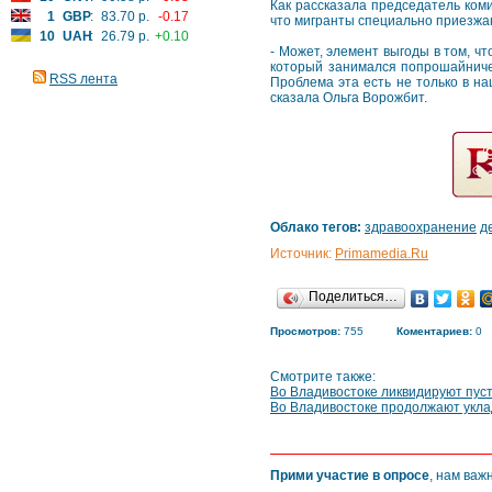
Как рассказала председатель ком
1
GBP
:
83.70 р.
-0.17
что мигранты специально приезжаю
10
UAH
:
26.79 р.
+0.10
- Может, элемент выгоды в том, чт
который занимался попрошайниче
RSS лента
Проблема эта есть не только в на
сказала Ольга Ворожбит.
Облако тегов:
здравоохранение
д
Источник:
Primamedia.Ru
Поделиться…
Просмотров:
755
Коментариев:
0
Смотрите также:
Во Владивостоке ликвидируют пус
Во Владивостоке продолжают укла
Прими участие в опросе
, нам важ