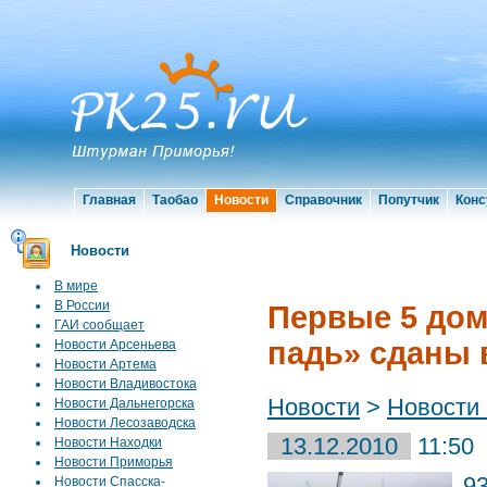
Главная
Таобао
Новости
Справочник
Попутчик
Конс
Новости
В мире
В России
Первые 5 дом
ГАИ сообщает
падь» сданы 
Новости Арсеньева
Новости Артема
Новости Владивостока
Новости
>
Новости
Новости Дальнегорска
Новости Лесозаводска
13.12.2010
11:50
Новости Находки
Новости Приморья
9
Новости Спасска-