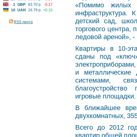
«Помимо жилых д
1
GBP
:
83.70 р.
-0.17
10
UAH
:
26.79 р.
+0.10
инфраструктура. 
детский сад, шко
RSS лента
торгового центра, 
ледовой ареной», -
Квартиры в 10-эт
сданы под «ключ»
электроприборами,
и металлические
системами, свя
благоустройство 
игровые площадки.
В ближайшее вре
двухкомнатных, 355
Всего до 2012 го
квартир общей пло