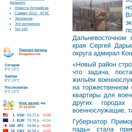
Дальнего
н
Новости Уссурийска
Саммит 2012 - АТЭС
В
Эксклюзив
э
Это интересно
п
Топ 100
Дальневосточном 
края Сергей Дарь
Прогноз погоды
округа адмирал Кон
Владивосток
«Новый район стро
Сегодня
0°C | 0°C
что задача, пост
Завтра
жильём военнослуж
0°C | 0°C
на торжественном 
Послезавтра
0°C | 0°C
квартиры для воен
других города
на
Курс валют
07.12.2019
военнослужащие, т
1
USD
:
63.72 р.
-0.09
Губернатор Примо
1
EUR
:
70.76 р.
+0.04
100
JPY
:
58.66 р.
+0.05
падь» стала при
10
CNY
:
90.58 р.
-0.03