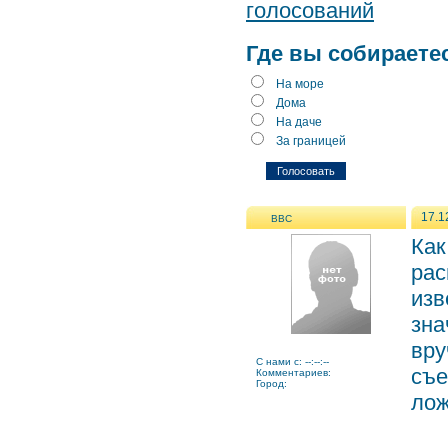
голосований
Где вы собираете
На море
Дома
На даче
За границей
17.1
ВВС
Как
рас
изв
зна
вру
C нами с: --:--:--
съе
Комментариев:
Город:
ло